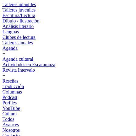
Talleres infantiles
Talleres juveniles
Escritura/Lectura
Dibujo / Ilustración
Análisis literario
Lenguas
Clubes de lectura
Talleres anuales
Agenda
+
Agenda cultural
Actividades en Escaramuza
Revista Intervalo
+
Reseñas
Traducción
Columnas
Podcast
Perfiles
YouTube
Cultura
Todos
Avances
Nosotros
Contacto