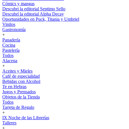
Cómics y mangas
Descubri la editorial Septimo Sello
Descubrí la editorial Alpha Decay
Oportunidades en Puck, Titania y Umbriel
Vinilos
Gastronomía
+
Panadería
Cocina
Pastelería
Todos
Alacena
+
Aceites y Mieles
Café de especialidad
Bebidas con Alcohol
Te en Hebras
Jugos y Prensados
Objetos de la Tienda
Todos
Tarjeta de Regalo
+
IX Noche de las Librerías
Talleres
+