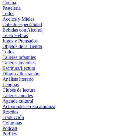
Cocina
Pastelería
Todos
Aceites y Mieles
Café de especialidad
Bebidas con Alcohol
Te en Hebras
Jugos y Prensados
Objetos de la Tienda
Todos
Talleres infantiles
Talleres juveniles
Escritura/Lectura
Dibujo / Ilustración
Análisis literario
Lenguas
Clubes de lectura
Talleres anuales
Agenda cultural
Actividades en Escaramuza
Reseñas
Traducción
Columnas
Podcast
Perfiles