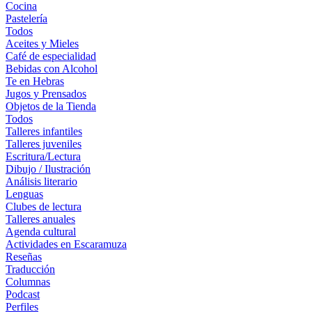
Cocina
Pastelería
Todos
Aceites y Mieles
Café de especialidad
Bebidas con Alcohol
Te en Hebras
Jugos y Prensados
Objetos de la Tienda
Todos
Talleres infantiles
Talleres juveniles
Escritura/Lectura
Dibujo / Ilustración
Análisis literario
Lenguas
Clubes de lectura
Talleres anuales
Agenda cultural
Actividades en Escaramuza
Reseñas
Traducción
Columnas
Podcast
Perfiles