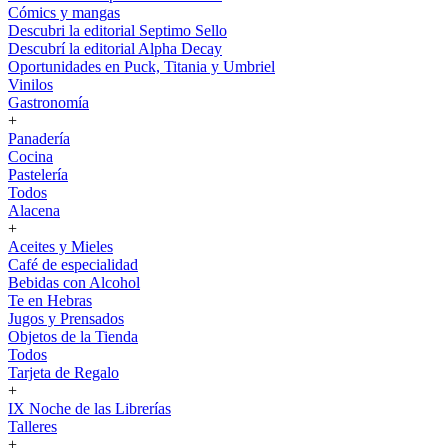
Cómics y mangas
Descubri la editorial Septimo Sello
Descubrí la editorial Alpha Decay
Oportunidades en Puck, Titania y Umbriel
Vinilos
Gastronomía
+
Panadería
Cocina
Pastelería
Todos
Alacena
+
Aceites y Mieles
Café de especialidad
Bebidas con Alcohol
Te en Hebras
Jugos y Prensados
Objetos de la Tienda
Todos
Tarjeta de Regalo
+
IX Noche de las Librerías
Talleres
+