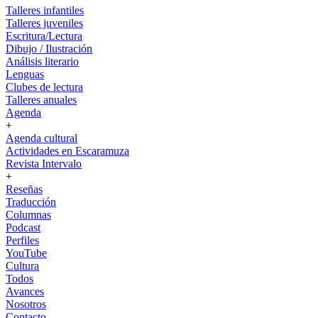
Talleres infantiles
Talleres juveniles
Escritura/Lectura
Dibujo / Ilustración
Análisis literario
Lenguas
Clubes de lectura
Talleres anuales
Agenda
+
Agenda cultural
Actividades en Escaramuza
Revista Intervalo
+
Reseñas
Traducción
Columnas
Podcast
Perfiles
YouTube
Cultura
Todos
Avances
Nosotros
Contacto