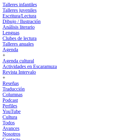
Talleres infantiles
Talleres juveniles
Escritura/Lectura
Dibujo / Ilustración
Análisis literario
Lenguas
Clubes de lectura
Talleres anuales
Agenda
+
Agenda cultural
Actividades en Escaramuza
Revista Intervalo
+
Reseñas
Traducción
Columnas
Podcast
Perfiles
YouTube
Cultura
Todos
Avances
Nosotros
Contacto