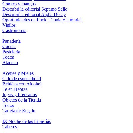
Cómics y mangas
Descubri la editorial Septimo Sello
Descubrí la editorial Alpha Decay
Oportunidades en Puck, Titania y Umbriel
Vinilos
Gastronomía
+
Panadería
Cocina
Pastelería
Todos
Alacena
+
Aceites y Mieles
Café de especialidad
Bebidas con Alcohol
Te en Hebras
Jugos y Prensados
Objetos de la Tienda
Todos
Tarjeta de Regalo
+
IX Noche de las Librerías
Talleres
+