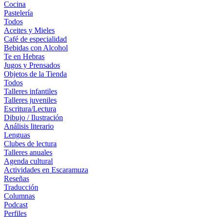
Cocina
Pastelería
Todos
Aceites y Mieles
Café de especialidad
Bebidas con Alcohol
Te en Hebras
Jugos y Prensados
Objetos de la Tienda
Todos
Talleres infantiles
Talleres juveniles
Escritura/Lectura
Dibujo / Ilustración
Análisis literario
Lenguas
Clubes de lectura
Talleres anuales
Agenda cultural
Actividades en Escaramuza
Reseñas
Traducción
Columnas
Podcast
Perfiles