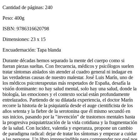
Cantidad de páginas:
240
Peso:
400g
ISBN:
9786316620798
Dimensiones:
23 x 15
Encuadernación:
Tapa blanda
Durante décadas hemos separado la mente del cuerpo como si
fueran piezas sueltas. Con frecuencia, médicos y psicólogos suelen
tratar síntomas aislados sin atender al cuadro general ni indagar en
las verdaderas causas de nuestro malestar. José Luis Marín, uno de
los médicos psicoterapeutas más respetados de España, desafía la
visión dominante: no hay salud mental, solo hay una salud, donde la
biología, las emociones y el contexto social están profundamente
entrelazados. Partiendo de su dilatada experiencia, el doctor Marín
recorre la historia de la psiquiatría desde el auge cientificista de los
años setenta y la fiebre de la serotonina que él mismo secundó en
sus inicios, pasando por la "invención" de trastornos mentales hasta
la progresiva psiquiatrización de la vida cotidiana y la fragmentación
de la salud. Con lucidez, valentía y esperanza, propone un cambio
de paradigma radical: dejar de tratar los síntomas y empezar a cuidar
a las personas. Un libro imprescindible para comprender por qué nos