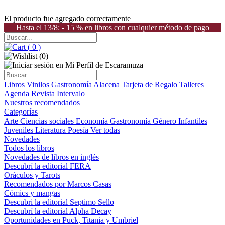
El producto fue agregado correctamente
Hasta el 13/8: - 15 % en libros con cualquier método de pago
(
0
)
(
0
)
Libros
Vinilos
Gastronomía
Alacena
Tarjeta de Regalo
Talleres
Agenda
Revista Intervalo
Nuestros recomendados
Categorías
Arte
Ciencias sociales
Economía
Gastronomía
Género
Infantiles
Juveniles
Literatura
Poesía
Ver todas
Novedades
Todos los libros
Novedades de libros en inglés
Descubrí la editorial FERA
Oráculos y Tarots
Recomendados por Marcos Casas
Cómics y mangas
Descubri la editorial Septimo Sello
Descubrí la editorial Alpha Decay
Oportunidades en Puck, Titania y Umbriel