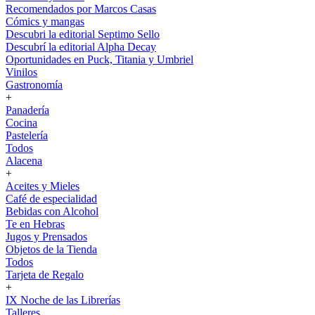
Recomendados por Marcos Casas
Cómics y mangas
Descubri la editorial Septimo Sello
Descubrí la editorial Alpha Decay
Oportunidades en Puck, Titania y Umbriel
Vinilos
Gastronomía
+
Panadería
Cocina
Pastelería
Todos
Alacena
+
Aceites y Mieles
Café de especialidad
Bebidas con Alcohol
Te en Hebras
Jugos y Prensados
Objetos de la Tienda
Todos
Tarjeta de Regalo
+
IX Noche de las Librerías
Talleres