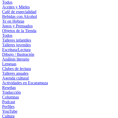
Todos
Aceites y Mieles
Café de especialidad
Bebidas con Alcohol
Te en Hebras
Jugos y Prensados
Objetos de la Tienda
Todos
Talleres infantiles
Talleres juveniles
Escritura/Lectura
Dibujo / Ilustración
Análisis literario
Lenguas
Clubes de lectura
Talleres anuales
Agenda cultural
Actividades en Escaramuza
Reseñas
Traducción
Columnas
Podcast
Perfiles
YouTube
Cultura