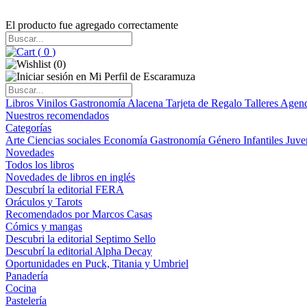
El producto fue agregado correctamente
(
0
)
(
0
)
Libros
Vinilos
Gastronomía
Alacena
Tarjeta de Regalo
Talleres
Agen
Nuestros recomendados
Categorías
Arte
Ciencias sociales
Economía
Gastronomía
Género
Infantiles
Juve
Novedades
Todos los libros
Novedades de libros en inglés
Descubrí la editorial FERA
Oráculos y Tarots
Recomendados por Marcos Casas
Cómics y mangas
Descubri la editorial Septimo Sello
Descubrí la editorial Alpha Decay
Oportunidades en Puck, Titania y Umbriel
Panadería
Cocina
Pastelería