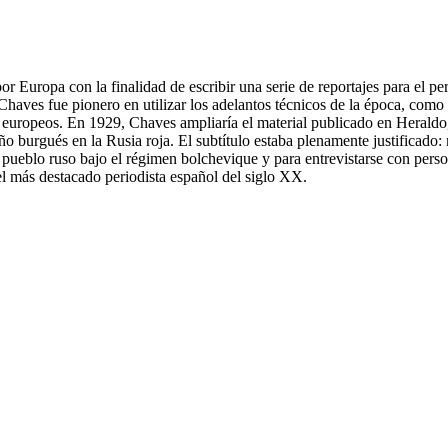
Europa con la finalidad de escribir una serie de reportajes para el pe
aves fue pionero en utilizar los adelantos técnicos de la época, como e
es europeos. En 1929, Chaves ampliaría el material publicado en Heraldo,
o burgués en la Rusia roja. El subtítulo estaba plenamente justificado:
l pueblo ruso bajo el régimen bolchevique y para entrevistarse con pe
n el más destacado periodista español del siglo XX.