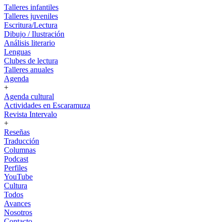
Talleres infantiles
Talleres juveniles
Escritura/Lectura
Dibujo / Ilustración
Análisis literario
Lenguas
Clubes de lectura
Talleres anuales
Agenda
+
Agenda cultural
Actividades en Escaramuza
Revista Intervalo
+
Reseñas
Traducción
Columnas
Podcast
Perfiles
YouTube
Cultura
Todos
Avances
Nosotros
Contacto