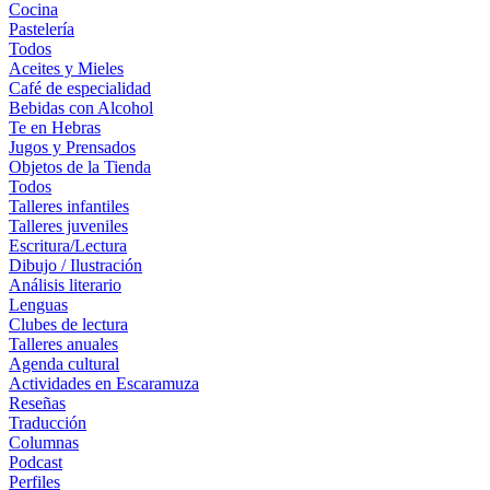
Cocina
Pastelería
Todos
Aceites y Mieles
Café de especialidad
Bebidas con Alcohol
Te en Hebras
Jugos y Prensados
Objetos de la Tienda
Todos
Talleres infantiles
Talleres juveniles
Escritura/Lectura
Dibujo / Ilustración
Análisis literario
Lenguas
Clubes de lectura
Talleres anuales
Agenda cultural
Actividades en Escaramuza
Reseñas
Traducción
Columnas
Podcast
Perfiles