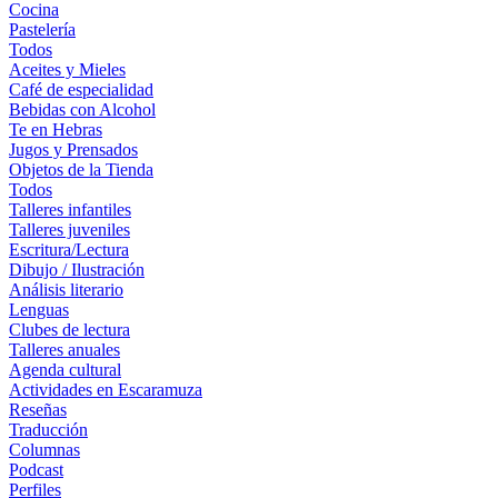
Cocina
Pastelería
Todos
Aceites y Mieles
Café de especialidad
Bebidas con Alcohol
Te en Hebras
Jugos y Prensados
Objetos de la Tienda
Todos
Talleres infantiles
Talleres juveniles
Escritura/Lectura
Dibujo / Ilustración
Análisis literario
Lenguas
Clubes de lectura
Talleres anuales
Agenda cultural
Actividades en Escaramuza
Reseñas
Traducción
Columnas
Podcast
Perfiles