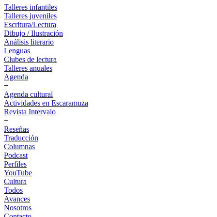
Talleres infantiles
Talleres juveniles
Escritura/Lectura
Dibujo / Ilustración
Análisis literario
Lenguas
Clubes de lectura
Talleres anuales
Agenda
+
Agenda cultural
Actividades en Escaramuza
Revista Intervalo
+
Reseñas
Traducción
Columnas
Podcast
Perfiles
YouTube
Cultura
Todos
Avances
Nosotros
Contacto