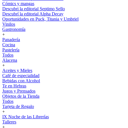
Cómics y mangas
Descubri la editorial Septimo Sello
Descubrí la editorial Alpha Decay
Oportunidades en Puck, Titania y Umbriel
Vinilos
Gastronomía
+
Panadería
Cocina
Pastelería
Todos
Alacena
+
Aceites y Mieles
Café de especialidad
Bebidas con Alcohol
Te en Hebras
Jugos y Prensados
Objetos de la Tienda
Todos
Tarjeta de Regalo
+
IX Noche de las Librerías
Talleres
+