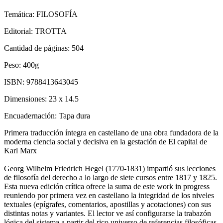
Temática:
FILOSOFÍA
Editorial:
TROTTA
Cantidad de páginas:
504
Peso:
400g
ISBN:
9788413643045
Dimensiones:
23 x 14.5
Encuadernación:
Tapa dura
Primera traducción íntegra en castellano de una obra fundadora de la
moderna ciencia social y decisiva en la gestación de El capital de
Karl Marx
Georg Wilhelm Friedrich Hegel (1770-1831) impartió sus lecciones
de filosofía del derecho a lo largo de siete cursos entre 1817 y 1825.
Esta nueva edición crítica ofrece la suma de este work in progress
reuniendo por primera vez en castellano la integridad de los niveles
textuales (epígrafes, comentarios, apostillas y acotaciones) con sus
distintas notas y variantes. El lector ve así configurarse la trabazón
lógica del sistema a partir del rico universo de referencias filosóficas,