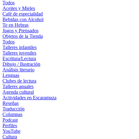
Todos
Aceites y Mieles
Café de especialidad
Bebidas con Alcohol
Te en Hebras
Jugos y Prensados
Objetos de la Tienda
Todos
Talleres infantiles
Talleres juveniles
Escritura/Lectura
Dibujo / Ilustración
Análisis literario
Lenguas
Clubes de lectura
Talleres anuales
Agenda cultural
Actividades en Escaramuza
Reseñas
Traducción
Columnas
Podcast
Perfiles
YouTube
Cultura