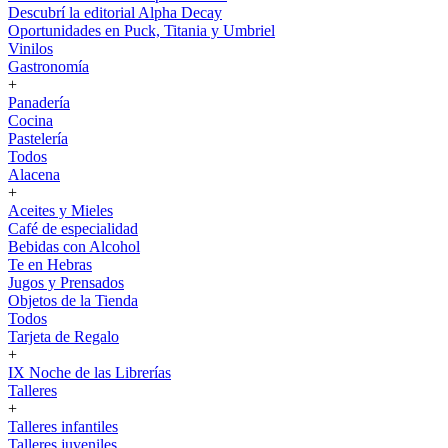
Descubrí la editorial Alpha Decay
Oportunidades en Puck, Titania y Umbriel
Vinilos
Gastronomía
+
Panadería
Cocina
Pastelería
Todos
Alacena
+
Aceites y Mieles
Café de especialidad
Bebidas con Alcohol
Te en Hebras
Jugos y Prensados
Objetos de la Tienda
Todos
Tarjeta de Regalo
+
IX Noche de las Librerías
Talleres
+
Talleres infantiles
Talleres juveniles