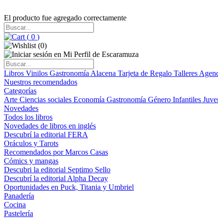
El producto fue agregado correctamente
(
0
)
(
0
)
Libros
Vinilos
Gastronomía
Alacena
Tarjeta de Regalo
Talleres
Agen
Nuestros recomendados
Categorías
Arte
Ciencias sociales
Economía
Gastronomía
Género
Infantiles
Juve
Novedades
Todos los libros
Novedades de libros en inglés
Descubrí la editorial FERA
Oráculos y Tarots
Recomendados por Marcos Casas
Cómics y mangas
Descubri la editorial Septimo Sello
Descubrí la editorial Alpha Decay
Oportunidades en Puck, Titania y Umbriel
Panadería
Cocina
Pastelería