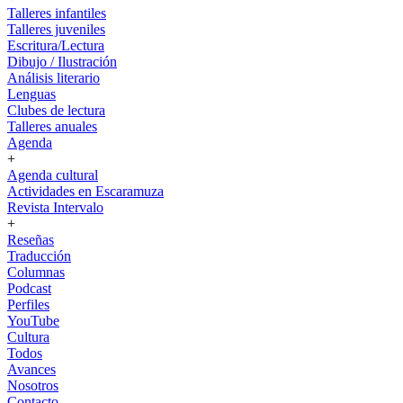
Talleres infantiles
Talleres juveniles
Escritura/Lectura
Dibujo / Ilustración
Análisis literario
Lenguas
Clubes de lectura
Talleres anuales
Agenda
+
Agenda cultural
Actividades en Escaramuza
Revista Intervalo
+
Reseñas
Traducción
Columnas
Podcast
Perfiles
YouTube
Cultura
Todos
Avances
Nosotros
Contacto