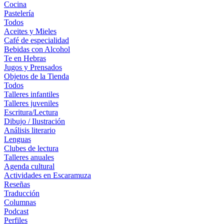
Cocina
Pastelería
Todos
Aceites y Mieles
Café de especialidad
Bebidas con Alcohol
Te en Hebras
Jugos y Prensados
Objetos de la Tienda
Todos
Talleres infantiles
Talleres juveniles
Escritura/Lectura
Dibujo / Ilustración
Análisis literario
Lenguas
Clubes de lectura
Talleres anuales
Agenda cultural
Actividades en Escaramuza
Reseñas
Traducción
Columnas
Podcast
Perfiles