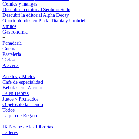
Cómics y mangas
Descubri la editorial Septimo Sello
Descubrí la editorial Alpha Decay
Oportunidades en Puck, Titania y Umbriel
Vinilos
Gastronomía
+
Panadería
Cocina
Pastelería
Todos
Alacena
+
Aceites y Mieles
Café de especialidad
Bebidas con Alcohol
Te en Hebras
Jugos y Prensados
Objetos de la Tienda
Todos
Tarjeta de Regalo
+
IX Noche de las Librerías
Talleres
+