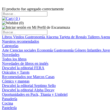
El producto fue agregado correctamente
(
0
)
(
0
)
Libros
Vinilos
Gastronomía
Alacena
Tarjeta de Regalo
Talleres
Agen
Nuestros recomendados
Categorías
Arte
Ciencias sociales
Economía
Gastronomía
Género
Infantiles
Juve
Novedades
Todos los libros
Novedades de libros en inglés
Descubrí la editorial FERA
Oráculos y Tarots
Recomendados por Marcos Casas
Cómics y mangas
Descubri la editorial Septimo Sello
Descubrí la editorial Alpha Decay
Oportunidades en Puck, Titania y Umbriel
Panadería
Cocina
Pastelería