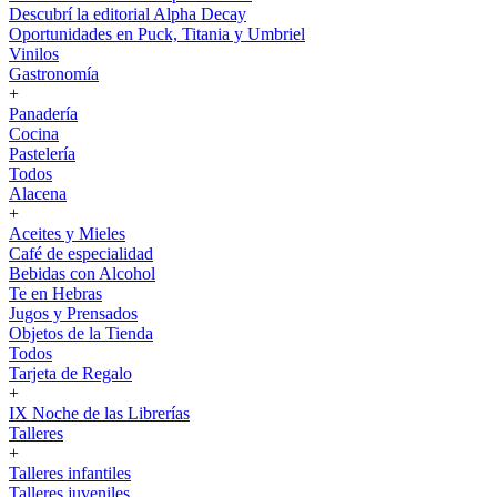
Descubrí la editorial Alpha Decay
Oportunidades en Puck, Titania y Umbriel
Vinilos
Gastronomía
+
Panadería
Cocina
Pastelería
Todos
Alacena
+
Aceites y Mieles
Café de especialidad
Bebidas con Alcohol
Te en Hebras
Jugos y Prensados
Objetos de la Tienda
Todos
Tarjeta de Regalo
+
IX Noche de las Librerías
Talleres
+
Talleres infantiles
Talleres juveniles