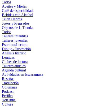
Todos
Aceites y Mieles
Café de especialidad
Bebidas con Alcohol
Te en Hebras
Jugos y Prensados
Objetos de la Tienda
Todos
Talleres infantiles
Talleres juveniles
Escritura/Lectura
Dibujo / Ilustración
Análisis literario
Lenguas
Clubes de lectura
Talleres anuales
Agenda cultural
Actividades en Escaramuza
Reseñas
Traducción
Columnas
Podcast
Perfiles
YouTube
Cultura