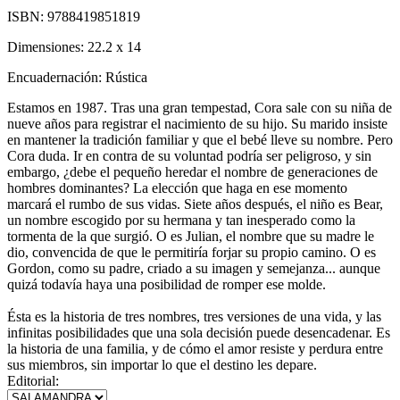
ISBN:
9788419851819
Dimensiones:
22.2 x 14
Encuadernación:
Rústica
Estamos en 1987. Tras una gran tempestad, Cora sale con su niña de
nueve años para registrar el nacimiento de su hijo. Su marido insiste
en mantener la tradición familiar y que el bebé lleve su nombre. Pero
Cora duda. Ir en contra de su voluntad podría ser peligroso, y sin
embargo, ¿debe el pequeño heredar el nombre de generaciones de
hombres dominantes? La elección que haga en ese momento
marcará el rumbo de sus vidas. Siete años después, el niño es Bear,
un nombre escogido por su hermana y tan inesperado como la
tormenta de la que surgió. O es Julian, el nombre que su madre le
dio, convencida de que le permitiría forjar su propio camino. O es
Gordon, como su padre, criado a su imagen y semejanza... aunque
quizá todavía haya una posibilidad de romper ese molde.
Ésta es la historia de tres nombres, tres versiones de una vida, y las
infinitas posibilidades que una sola decisión puede desencadenar. Es
la historia de una familia, y de cómo el amor resiste y perdura entre
sus miembros, sin importar lo que el destino les depare.
Editorial: