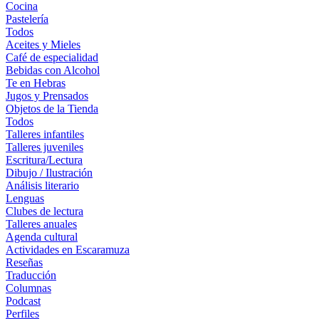
Cocina
Pastelería
Todos
Aceites y Mieles
Café de especialidad
Bebidas con Alcohol
Te en Hebras
Jugos y Prensados
Objetos de la Tienda
Todos
Talleres infantiles
Talleres juveniles
Escritura/Lectura
Dibujo / Ilustración
Análisis literario
Lenguas
Clubes de lectura
Talleres anuales
Agenda cultural
Actividades en Escaramuza
Reseñas
Traducción
Columnas
Podcast
Perfiles