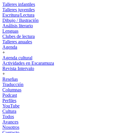
Talleres infantiles
Talleres juveniles
Escritura/Lectura
Dibujo / Ilustración
Análisis literario
Lenguas
Clubes de lectura
Talleres anuales
Agenda
+
Agenda cultural
Actividades en Escaramuza
Revista Intervalo
+
Reseñas
Traducción
Columnas
Podcast
Perfiles
YouTube
Cultura
Todos
Avances
Nosotros
Contacto