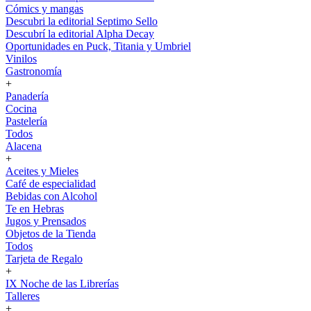
Cómics y mangas
Descubri la editorial Septimo Sello
Descubrí la editorial Alpha Decay
Oportunidades en Puck, Titania y Umbriel
Vinilos
Gastronomía
+
Panadería
Cocina
Pastelería
Todos
Alacena
+
Aceites y Mieles
Café de especialidad
Bebidas con Alcohol
Te en Hebras
Jugos y Prensados
Objetos de la Tienda
Todos
Tarjeta de Regalo
+
IX Noche de las Librerías
Talleres
+