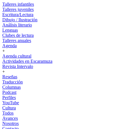
Talleres infantiles
Talleres juveniles
Escritura/Lectura
Dibujo / Ilustración
Análisis literario
Lenguas
Clubes de lectura
Talleres anuales
Agenda
+
Agenda cultural
Actividades en Escaramuza
Revista Intervalo
+
Reseñas
Traducción
Columnas
Podcast
Perfiles
YouTube
Cultura
Todos
Avances
Nosotros
Contacto