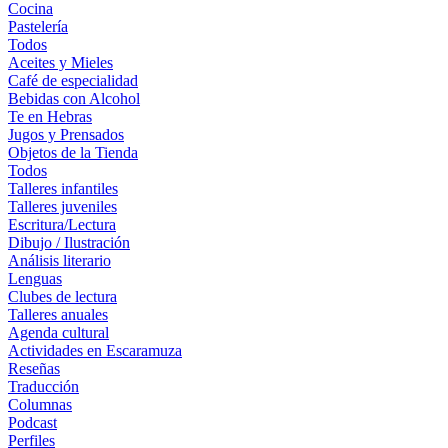
Cocina
Pastelería
Todos
Aceites y Mieles
Café de especialidad
Bebidas con Alcohol
Te en Hebras
Jugos y Prensados
Objetos de la Tienda
Todos
Talleres infantiles
Talleres juveniles
Escritura/Lectura
Dibujo / Ilustración
Análisis literario
Lenguas
Clubes de lectura
Talleres anuales
Agenda cultural
Actividades en Escaramuza
Reseñas
Traducción
Columnas
Podcast
Perfiles