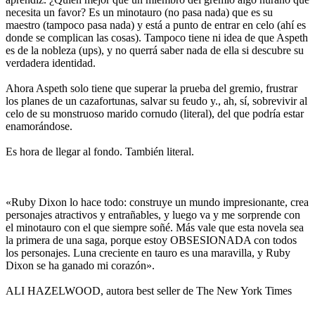
necesita un favor? Es un minotauro (no pasa nada) que es su
maestro (tampoco pasa nada) y está a punto de entrar en celo (ahí es
donde se complican las cosas). Tampoco tiene ni idea de que Aspeth
es de la nobleza (ups), y no querrá saber nada de ella si descubre su
verdadera identidad.
Ahora Aspeth solo tiene que superar la prueba del gremio, frustrar
los planes de un cazafortunas, salvar su feudo y., ah, sí, sobrevivir al
celo de su monstruoso marido cornudo (literal), del que podría estar
enamorándose.
Es hora de llegar al fondo. También literal.
«Ruby Dixon lo hace todo: construye un mundo impresionante, crea
personajes atractivos y entrañables, y luego va y me sorprende con
el minotauro con el que siempre soñé. Más vale que esta novela sea
la primera de una saga, porque estoy OBSESIONADA con todos
los personajes. Luna creciente en tauro es una maravilla, y Ruby
Dixon se ha ganado mi corazón».
ALI HAZELWOOD, autora best seller de The New York Times