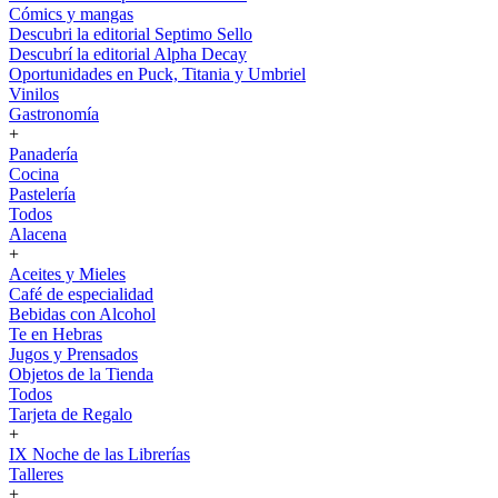
Cómics y mangas
Descubri la editorial Septimo Sello
Descubrí la editorial Alpha Decay
Oportunidades en Puck, Titania y Umbriel
Vinilos
Gastronomía
+
Panadería
Cocina
Pastelería
Todos
Alacena
+
Aceites y Mieles
Café de especialidad
Bebidas con Alcohol
Te en Hebras
Jugos y Prensados
Objetos de la Tienda
Todos
Tarjeta de Regalo
+
IX Noche de las Librerías
Talleres
+