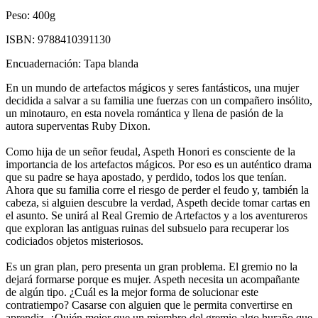
Peso:
400g
ISBN:
9788410391130
Encuadernación:
Tapa blanda
En un mundo de artefactos mágicos y seres fantásticos, una mujer
decidida a salvar a su familia une fuerzas con un compañero insólito,
un minotauro, en esta novela romántica y llena de pasión de la
autora superventas Ruby Dixon.
Como hija de un señor feudal, Aspeth Honori es consciente de la
importancia de los artefactos mágicos. Por eso es un auténtico drama
que su padre se haya apostado, y perdido, todos los que tenían.
Ahora que su familia corre el riesgo de perder el feudo y, también la
cabeza, si alguien descubre la verdad, Aspeth decide tomar cartas en
el asunto. Se unirá al Real Gremio de Artefactos y a los aventureros
que exploran las antiguas ruinas del subsuelo para recuperar los
codiciados objetos misteriosos.
Es un gran plan, pero presenta un gran problema. El gremio no la
dejará formarse porque es mujer. Aspeth necesita un acompañante
de algún tipo. ¿Cuál es la mejor forma de solucionar este
contratiempo? Casarse con alguien que le permita convertirse en
aprendiz. ¿Quién mejor que un miembro del gremio algo huraño que