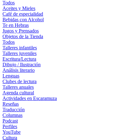
Todos
Aceites y Mieles
Café de especialidad
Bebidas con Alcohol
Te en Hebras
Jugos y Prensados
Objetos de la Tienda
Todos
Talleres infantiles
Talleres juveniles
Escritura/Lectura
Dibujo / Ilustración
Análisis literario
Lenguas
Clubes de lectura
Talleres anuales
Agenda cultural
Actividades en Escaramuza
Reseñas
Traducción
Columnas
Podcast
Perfiles
YouTube
Cultura