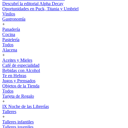
Descubrí la editorial Alpha Decay
Oportunidades en Puck, Titania y Umbriel
Vinilos
Gastronomía
+
Panadería
Cocina
Pastelería
Todos
Alacena
+
Aceites y Mieles
Café de especialidad
Bebidas con Alcohol
Te en Hebras
Jugos y Prensados
Objetos de la Tienda
Todos
Tarjeta de Regalo
+
IX Noche de las Librerías
Talleres
+
Talleres infantiles
Talleres juveniles