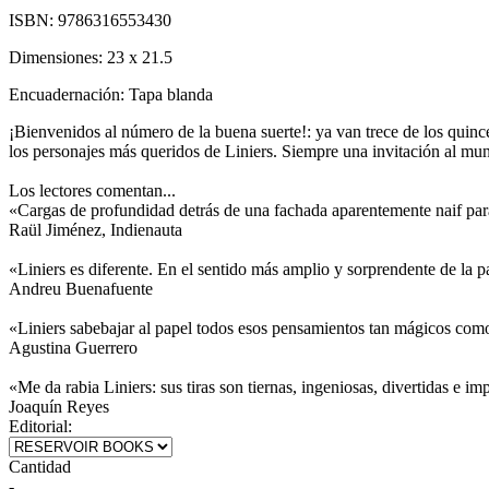
ISBN:
9786316553430
Dimensiones:
23 x 21.5
Encuadernación:
Tapa blanda
¡Bienvenidos al número de la buena suerte!: ya van trece de los qui
los personajes más queridos de Liniers. Siempre una invitación al mund
Los lectores comentan...
«Cargas de profundidad detrás de una fachada aparentemente naif par
Raül Jiménez, Indienauta
«Liniers es diferente. En el sentido más amplio y sorprendente de la p
Andreu Buenafuente
«Liniers sabebajar al papel todos esos pensamientos tan mágicos como 
Agustina Guerrero
«Me da rabia Liniers: sus tiras son tiernas, ingeniosas, divertidas e 
Joaquín Reyes
Editorial:
Cantidad
-