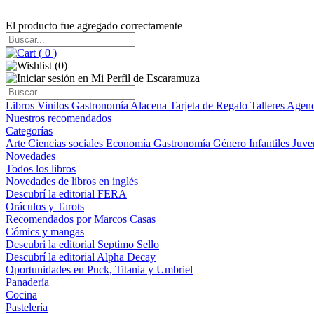
El producto fue agregado correctamente
(
0
)
(
0
)
Libros
Vinilos
Gastronomía
Alacena
Tarjeta de Regalo
Talleres
Agen
Nuestros recomendados
Categorías
Arte
Ciencias sociales
Economía
Gastronomía
Género
Infantiles
Juve
Novedades
Todos los libros
Novedades de libros en inglés
Descubrí la editorial FERA
Oráculos y Tarots
Recomendados por Marcos Casas
Cómics y mangas
Descubri la editorial Septimo Sello
Descubrí la editorial Alpha Decay
Oportunidades en Puck, Titania y Umbriel
Panadería
Cocina
Pastelería