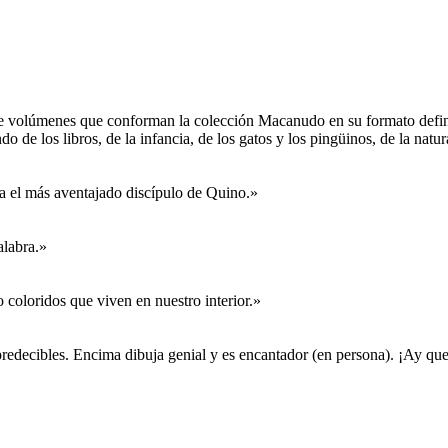
nce volúmenes que conforman la colección Macanudo en su formato defin
o de los libros, de la infancia, de los gatos y los pingüinos, de la nat
a el más aventajado discípulo de Quino.»
alabra.»
coloridos que viven en nuestro interior.»
impredecibles. Encima dibuja genial y es encantador (en persona). ¡Ay que