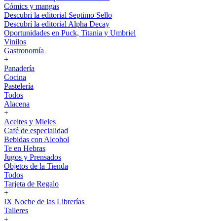
Cómics y mangas
Descubri la editorial Septimo Sello
Descubrí la editorial Alpha Decay
Oportunidades en Puck, Titania y Umbriel
Vinilos
Gastronomía
+
Panadería
Cocina
Pastelería
Todos
Alacena
+
Aceites y Mieles
Café de especialidad
Bebidas con Alcohol
Te en Hebras
Jugos y Prensados
Objetos de la Tienda
Todos
Tarjeta de Regalo
+
IX Noche de las Librerías
Talleres
+