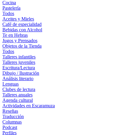
Cocina
Pastelería
Todos
Aceites y Mieles
Café de especialidad
Bebidas con Alcohol
Te en Hebras
Jugos y Prensados
Objetos de la Tienda
Todos
Talleres infantiles
Talleres juveniles
Escritura/Lectura
Dibujo / Ilustración
Análisis literario
Lenguas
Clubes de lectura
Talleres anuales
Agenda cultural
Actividades en Escaramuza
Reseñas
Traducción
Columnas
Podcast
Perfiles