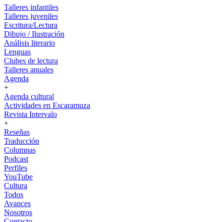
Talleres infantiles
Talleres juveniles
Escritura/Lectura
Dibujo / Ilustración
Análisis literario
Lenguas
Clubes de lectura
Talleres anuales
Agenda
+
Agenda cultural
Actividades en Escaramuza
Revista Intervalo
+
Reseñas
Traducción
Columnas
Podcast
Perfiles
YouTube
Cultura
Todos
Avances
Nosotros
Contacto