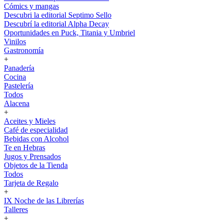
Cómics y mangas
Descubri la editorial Septimo Sello
Descubrí la editorial Alpha Decay
Oportunidades en Puck, Titania y Umbriel
Vinilos
Gastronomía
+
Panadería
Cocina
Pastelería
Todos
Alacena
+
Aceites y Mieles
Café de especialidad
Bebidas con Alcohol
Te en Hebras
Jugos y Prensados
Objetos de la Tienda
Todos
Tarjeta de Regalo
+
IX Noche de las Librerías
Talleres
+