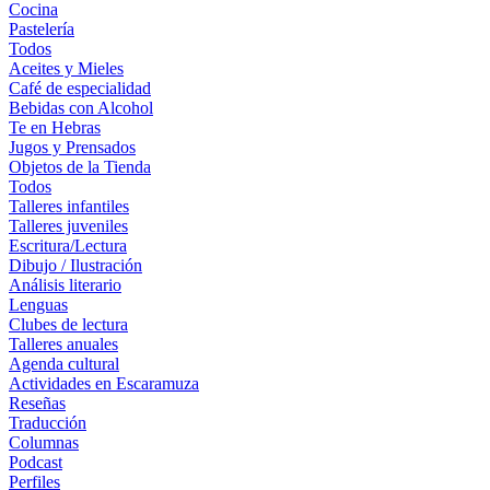
Cocina
Pastelería
Todos
Aceites y Mieles
Café de especialidad
Bebidas con Alcohol
Te en Hebras
Jugos y Prensados
Objetos de la Tienda
Todos
Talleres infantiles
Talleres juveniles
Escritura/Lectura
Dibujo / Ilustración
Análisis literario
Lenguas
Clubes de lectura
Talleres anuales
Agenda cultural
Actividades en Escaramuza
Reseñas
Traducción
Columnas
Podcast
Perfiles