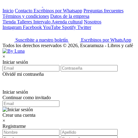
Inicio
Contacto
Escribinos por Whatsapp
Preguntas frecuentes
Términos y condiciones
Datos de la empresa
Tienda
Talleres
Intervalo
Agenda cultural
Nosotros
Instagram
Facebook
YouTube
Spotify
Twitter
Suscribite a nuestro boletín
Escribinos por WhatsApp
Todos los derechos reservados © 2026, Escaramuza - Libros y café
×
Iniciar sesión
Olvidé mi contraseña
Iniciar sesión
Continuar como invitado
Crear una cuenta
×
Registrarme