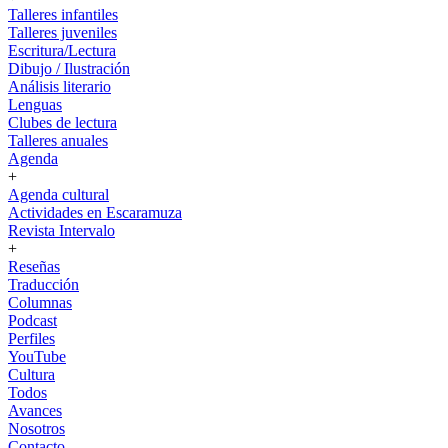
Talleres infantiles
Talleres juveniles
Escritura/Lectura
Dibujo / Ilustración
Análisis literario
Lenguas
Clubes de lectura
Talleres anuales
Agenda
+
Agenda cultural
Actividades en Escaramuza
Revista Intervalo
+
Reseñas
Traducción
Columnas
Podcast
Perfiles
YouTube
Cultura
Todos
Avances
Nosotros
Contacto