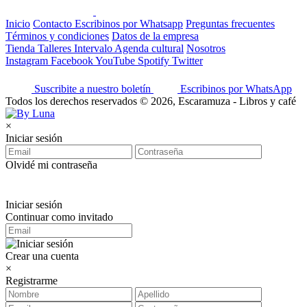
Inicio
Contacto
Escribinos por Whatsapp
Preguntas frecuentes
Términos y condiciones
Datos de la empresa
Tienda
Talleres
Intervalo
Agenda cultural
Nosotros
Instagram
Facebook
YouTube
Spotify
Twitter
Suscribite a nuestro boletín
Escribinos por WhatsApp
Todos los derechos reservados © 2026, Escaramuza - Libros y café
×
Iniciar sesión
Olvidé mi contraseña
Iniciar sesión
Continuar como invitado
Crear una cuenta
×
Registrarme