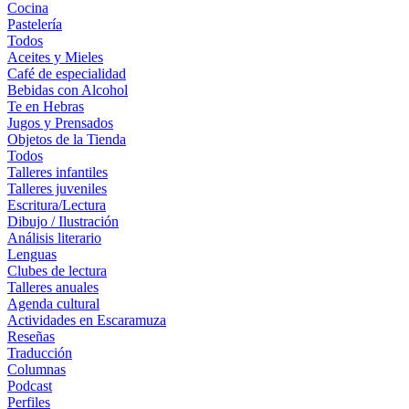
Cocina
Pastelería
Todos
Aceites y Mieles
Café de especialidad
Bebidas con Alcohol
Te en Hebras
Jugos y Prensados
Objetos de la Tienda
Todos
Talleres infantiles
Talleres juveniles
Escritura/Lectura
Dibujo / Ilustración
Análisis literario
Lenguas
Clubes de lectura
Talleres anuales
Agenda cultural
Actividades en Escaramuza
Reseñas
Traducción
Columnas
Podcast
Perfiles