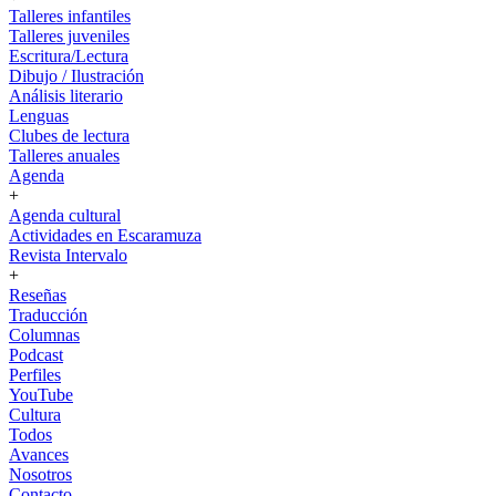
Talleres infantiles
Talleres juveniles
Escritura/Lectura
Dibujo / Ilustración
Análisis literario
Lenguas
Clubes de lectura
Talleres anuales
Agenda
+
Agenda cultural
Actividades en Escaramuza
Revista Intervalo
+
Reseñas
Traducción
Columnas
Podcast
Perfiles
YouTube
Cultura
Todos
Avances
Nosotros
Contacto