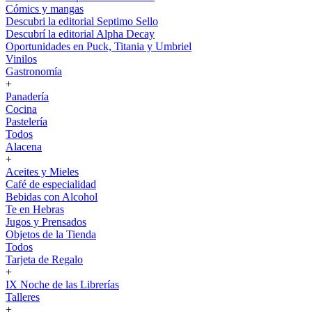
Cómics y mangas
Descubri la editorial Septimo Sello
Descubrí la editorial Alpha Decay
Oportunidades en Puck, Titania y Umbriel
Vinilos
Gastronomía
+
Panadería
Cocina
Pastelería
Todos
Alacena
+
Aceites y Mieles
Café de especialidad
Bebidas con Alcohol
Te en Hebras
Jugos y Prensados
Objetos de la Tienda
Todos
Tarjeta de Regalo
+
IX Noche de las Librerías
Talleres
+