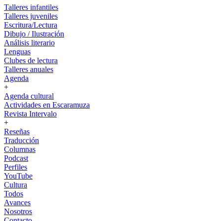
Talleres infantiles
Talleres juveniles
Escritura/Lectura
Dibujo / Ilustración
Análisis literario
Lenguas
Clubes de lectura
Talleres anuales
Agenda
+
Agenda cultural
Actividades en Escaramuza
Revista Intervalo
+
Reseñas
Traducción
Columnas
Podcast
Perfiles
YouTube
Cultura
Todos
Avances
Nosotros
Contacto