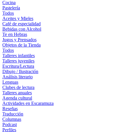
Cocina
Pastelería
Todos
Aceites y Mieles
Café de especialidad
Bebidas con Alcohol
Te en Hebras
Jugos y Prensados
Objetos de la Tienda
Todos
Talleres infantiles
Talleres juveniles
Escritura/Lectura
Dibujo / Ilustración
Análisis literario
Lenguas
Clubes de lectura
Talleres anuales
Agenda cultural
Actividades en Escaramuza
Reseñas
Traducción
Columnas
Podcast
Perfiles