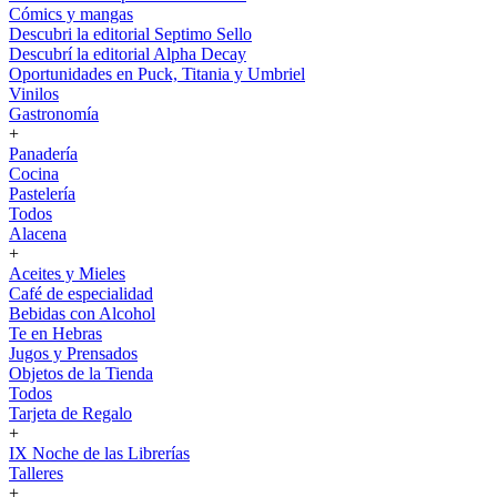
Cómics y mangas
Descubri la editorial Septimo Sello
Descubrí la editorial Alpha Decay
Oportunidades en Puck, Titania y Umbriel
Vinilos
Gastronomía
+
Panadería
Cocina
Pastelería
Todos
Alacena
+
Aceites y Mieles
Café de especialidad
Bebidas con Alcohol
Te en Hebras
Jugos y Prensados
Objetos de la Tienda
Todos
Tarjeta de Regalo
+
IX Noche de las Librerías
Talleres
+