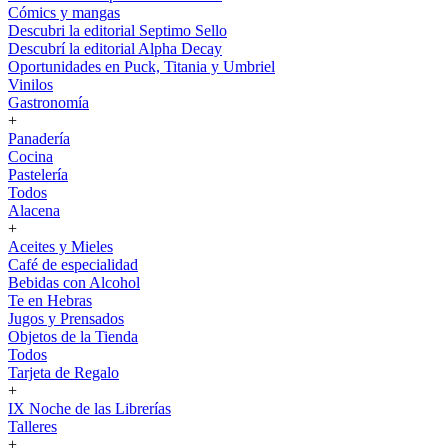
Cómics y mangas
Descubri la editorial Septimo Sello
Descubrí la editorial Alpha Decay
Oportunidades en Puck, Titania y Umbriel
Vinilos
Gastronomía
+
Panadería
Cocina
Pastelería
Todos
Alacena
+
Aceites y Mieles
Café de especialidad
Bebidas con Alcohol
Te en Hebras
Jugos y Prensados
Objetos de la Tienda
Todos
Tarjeta de Regalo
+
IX Noche de las Librerías
Talleres
+