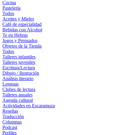
Cocina
Pastelería
Todos
Aceites y Mieles
Café de especialidad
Bebidas con Alcohol
Te en Hebras
Jugos y Prensados
Objetos de la Tienda
Todos
Talleres infantiles
Talleres juveniles
Escritura/Lectura
Dibujo / Ilustración
Análisis literario
Lenguas
Clubes de lectura
Talleres anuales
Agenda cultural
Actividades en Escaramuza
Reseñas
Traducción
Columnas
Podcast
Perfiles