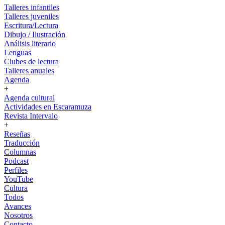
Talleres infantiles
Talleres juveniles
Escritura/Lectura
Dibujo / Ilustración
Análisis literario
Lenguas
Clubes de lectura
Talleres anuales
Agenda
+
Agenda cultural
Actividades en Escaramuza
Revista Intervalo
+
Reseñas
Traducción
Columnas
Podcast
Perfiles
YouTube
Cultura
Todos
Avances
Nosotros
Contacto