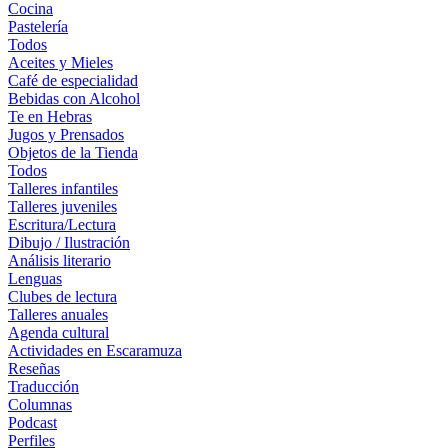
Cocina
Pastelería
Todos
Aceites y Mieles
Café de especialidad
Bebidas con Alcohol
Te en Hebras
Jugos y Prensados
Objetos de la Tienda
Todos
Talleres infantiles
Talleres juveniles
Escritura/Lectura
Dibujo / Ilustración
Análisis literario
Lenguas
Clubes de lectura
Talleres anuales
Agenda cultural
Actividades en Escaramuza
Reseñas
Traducción
Columnas
Podcast
Perfiles