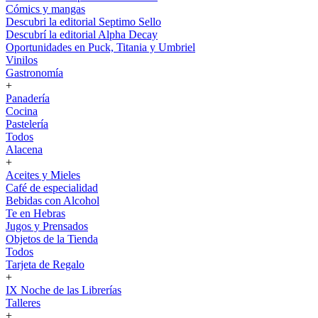
Cómics y mangas
Descubri la editorial Septimo Sello
Descubrí la editorial Alpha Decay
Oportunidades en Puck, Titania y Umbriel
Vinilos
Gastronomía
+
Panadería
Cocina
Pastelería
Todos
Alacena
+
Aceites y Mieles
Café de especialidad
Bebidas con Alcohol
Te en Hebras
Jugos y Prensados
Objetos de la Tienda
Todos
Tarjeta de Regalo
+
IX Noche de las Librerías
Talleres
+