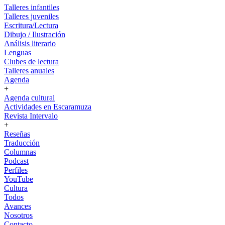
Talleres infantiles
Talleres juveniles
Escritura/Lectura
Dibujo / Ilustración
Análisis literario
Lenguas
Clubes de lectura
Talleres anuales
Agenda
+
Agenda cultural
Actividades en Escaramuza
Revista Intervalo
+
Reseñas
Traducción
Columnas
Podcast
Perfiles
YouTube
Cultura
Todos
Avances
Nosotros
Contacto