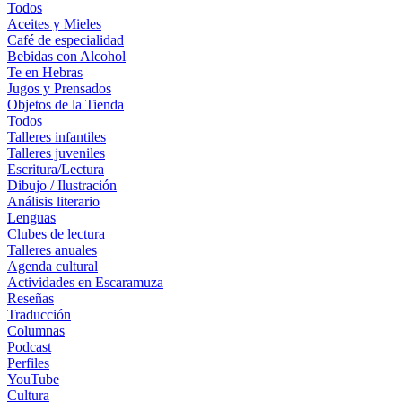
Todos
Aceites y Mieles
Café de especialidad
Bebidas con Alcohol
Te en Hebras
Jugos y Prensados
Objetos de la Tienda
Todos
Talleres infantiles
Talleres juveniles
Escritura/Lectura
Dibujo / Ilustración
Análisis literario
Lenguas
Clubes de lectura
Talleres anuales
Agenda cultural
Actividades en Escaramuza
Reseñas
Traducción
Columnas
Podcast
Perfiles
YouTube
Cultura