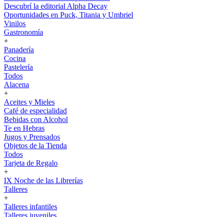
Descubrí la editorial Alpha Decay
Oportunidades en Puck, Titania y Umbriel
Vinilos
Gastronomía
+
Panadería
Cocina
Pastelería
Todos
Alacena
+
Aceites y Mieles
Café de especialidad
Bebidas con Alcohol
Te en Hebras
Jugos y Prensados
Objetos de la Tienda
Todos
Tarjeta de Regalo
+
IX Noche de las Librerías
Talleres
+
Talleres infantiles
Talleres juveniles