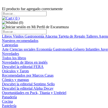
El producto fue agregado correctamente
(
0
)
(
0
)
Libros
Vinilos
Gastronomía
Alacena
Tarjeta de Regalo
Talleres
Agen
Nuestros recomendados
Categorías
Arte
Ciencias sociales
Economía
Gastronomía
Género
Infantiles
Juve
Novedades
Todos los libros
Novedades de libros en inglés
Descubrí la editorial FERA
Oráculos y Tarots
Recomendados por Marcos Casas
Cómics y mangas
Descubri la editorial Septimo Sello
Descubrí la editorial Alpha Decay
Oportunidades en Puck, Titania y Umbriel
Panadería
Cocina
Pastelería