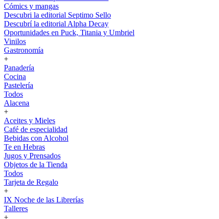
Cómics y mangas
Descubri la editorial Septimo Sello
Descubrí la editorial Alpha Decay
Oportunidades en Puck, Titania y Umbriel
Vinilos
Gastronomía
+
Panadería
Cocina
Pastelería
Todos
Alacena
+
Aceites y Mieles
Café de especialidad
Bebidas con Alcohol
Te en Hebras
Jugos y Prensados
Objetos de la Tienda
Todos
Tarjeta de Regalo
+
IX Noche de las Librerías
Talleres
+