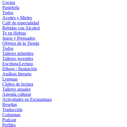
Cocina
Pastelería
Todos
Aceites y Mieles
Café de especialidad
Bebidas con Alcohol
Te en Hebras
Jugos y Prensados
Objetos de la Tienda
Todos
Talleres infantiles
Talleres juveniles
Escritura/Lectura
Dibujo / Ilustración
Análisis literario
Lenguas
Clubes de lectura
Talleres anuales
Agenda cultural
Actividades en Escaramuza
Reseñas
Traducción
Columnas
Podcast
Perfiles