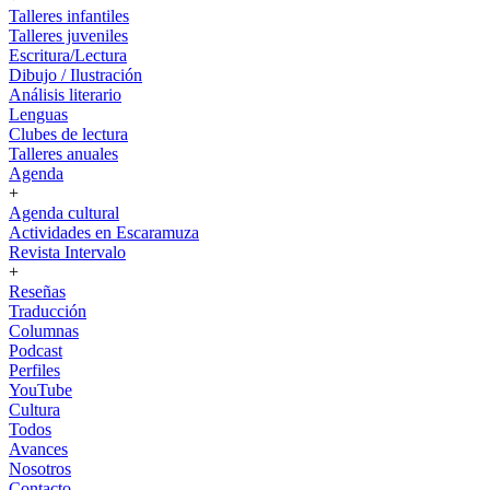
Talleres infantiles
Talleres juveniles
Escritura/Lectura
Dibujo / Ilustración
Análisis literario
Lenguas
Clubes de lectura
Talleres anuales
Agenda
+
Agenda cultural
Actividades en Escaramuza
Revista Intervalo
+
Reseñas
Traducción
Columnas
Podcast
Perfiles
YouTube
Cultura
Todos
Avances
Nosotros
Contacto