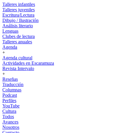
Talleres infantiles
Talleres juveniles
Escritura/Lectura
Dibujo / Ilustración
Análisis literario
Lenguas
Clubes de lectura
Talleres anuales
Agenda
+
Agenda cultural
Actividades en Escaramuza
Revista Intervalo
+
Reseñas
Traducción
Columnas
Podcast
Perfiles
YouTube
Cultura
Todos
Avances
Nosotros
Contacto