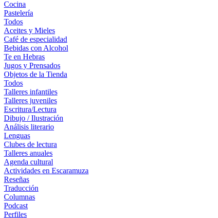
Cocina
Pastelería
Todos
Aceites y Mieles
Café de especialidad
Bebidas con Alcohol
Te en Hebras
Jugos y Prensados
Objetos de la Tienda
Todos
Talleres infantiles
Talleres juveniles
Escritura/Lectura
Dibujo / Ilustración
Análisis literario
Lenguas
Clubes de lectura
Talleres anuales
Agenda cultural
Actividades en Escaramuza
Reseñas
Traducción
Columnas
Podcast
Perfiles