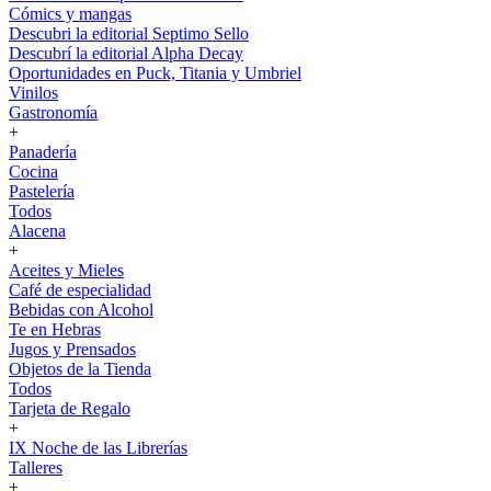
Cómics y mangas
Descubri la editorial Septimo Sello
Descubrí la editorial Alpha Decay
Oportunidades en Puck, Titania y Umbriel
Vinilos
Gastronomía
+
Panadería
Cocina
Pastelería
Todos
Alacena
+
Aceites y Mieles
Café de especialidad
Bebidas con Alcohol
Te en Hebras
Jugos y Prensados
Objetos de la Tienda
Todos
Tarjeta de Regalo
+
IX Noche de las Librerías
Talleres
+