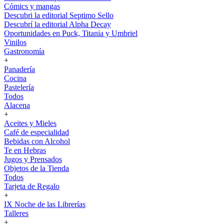
Cómics y mangas
Descubri la editorial Septimo Sello
Descubrí la editorial Alpha Decay
Oportunidades en Puck, Titania y Umbriel
Vinilos
Gastronomía
+
Panadería
Cocina
Pastelería
Todos
Alacena
+
Aceites y Mieles
Café de especialidad
Bebidas con Alcohol
Te en Hebras
Jugos y Prensados
Objetos de la Tienda
Todos
Tarjeta de Regalo
+
IX Noche de las Librerías
Talleres
+