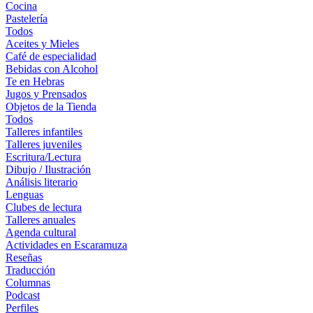
Cocina
Pastelería
Todos
Aceites y Mieles
Café de especialidad
Bebidas con Alcohol
Te en Hebras
Jugos y Prensados
Objetos de la Tienda
Todos
Talleres infantiles
Talleres juveniles
Escritura/Lectura
Dibujo / Ilustración
Análisis literario
Lenguas
Clubes de lectura
Talleres anuales
Agenda cultural
Actividades en Escaramuza
Reseñas
Traducción
Columnas
Podcast
Perfiles