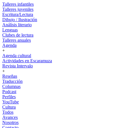
Talleres infantiles
Talleres juveniles
Escritura/Lectura
Dibujo / Ilustración
Análisis literario
Lenguas
Clubes de lectura
Talleres anuales
Agenda
+
Agenda cultural
Actividades en Escaramuza
Revista Intervalo
+
Reseñas
Traducción
Columnas
Podcast
Perfiles
YouTube
Cultura
Todos
Avances
Nosotros
Contacto