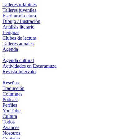
Talleres infantiles
Talleres juveniles
Escritura/Lectura
Dibujo / Ilustración
Análisis literario
Lenguas
Clubes de lectura
Talleres anuales
Agenda
+
Agenda cultural
Actividades en Escaramuza
Revista Intervalo
+
Reseñas
Traducción
Columnas
Podcast
Perfiles
YouTube
Cultura
Todos
Avances
Nosotros
Contacto