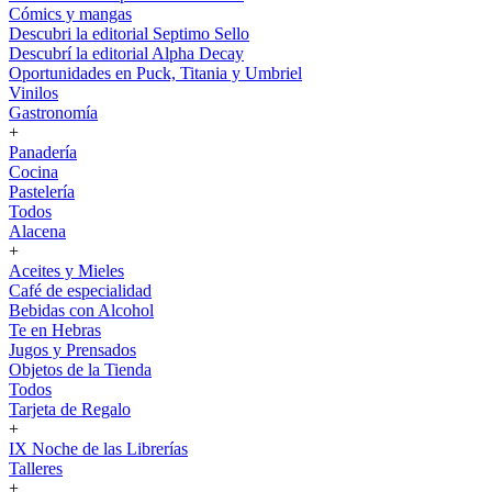
Cómics y mangas
Descubri la editorial Septimo Sello
Descubrí la editorial Alpha Decay
Oportunidades en Puck, Titania y Umbriel
Vinilos
Gastronomía
+
Panadería
Cocina
Pastelería
Todos
Alacena
+
Aceites y Mieles
Café de especialidad
Bebidas con Alcohol
Te en Hebras
Jugos y Prensados
Objetos de la Tienda
Todos
Tarjeta de Regalo
+
IX Noche de las Librerías
Talleres
+