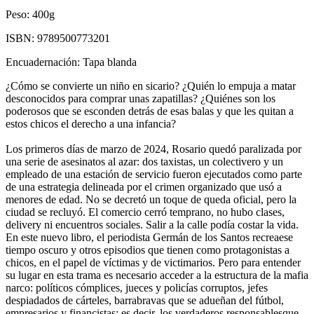
Peso:
400g
ISBN:
9789500773201
Encuadernación:
Tapa blanda
¿Cómo se convierte un niño en sicario? ¿Quién lo empuja a matar
desconocidos para comprar unas zapatillas? ¿Quiénes son los
poderosos que se esconden detrás de esas balas y que les quitan a
estos chicos el derecho a una infancia?
Los primeros días de marzo de 2024, Rosario quedó paralizada por
una serie de asesinatos al azar: dos taxistas, un colectivero y un
empleado de una estación de servicio fueron ejecutados como parte
de una estrategia delineada por el crimen organizado que usó a
menores de edad. No se decretó un toque de queda oficial, pero la
ciudad se recluyó. El comercio cerró temprano, no hubo clases,
delivery ni encuentros sociales. Salir a la calle podía costar la vida.
En este nuevo libro, el periodista Germán de los Santos recreaese
tiempo oscuro y otros episodios que tienen como protagonistas a
chicos, en el papel de víctimas y de victimarios. Pero para entender
su lugar en esta trama es necesario acceder a la estructura de la mafia
narco: políticos cómplices, jueces y policías corruptos, jefes
despiadados de cárteles, barrabravas que se adueñan del fútbol,
empresarios y financistas; es decir, los verdaderos responsablesque