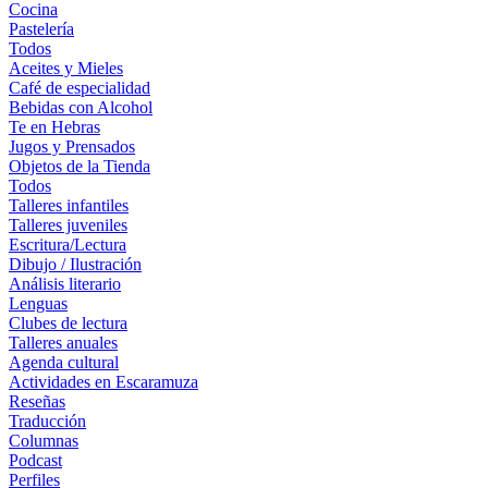
Cocina
Pastelería
Todos
Aceites y Mieles
Café de especialidad
Bebidas con Alcohol
Te en Hebras
Jugos y Prensados
Objetos de la Tienda
Todos
Talleres infantiles
Talleres juveniles
Escritura/Lectura
Dibujo / Ilustración
Análisis literario
Lenguas
Clubes de lectura
Talleres anuales
Agenda cultural
Actividades en Escaramuza
Reseñas
Traducción
Columnas
Podcast
Perfiles