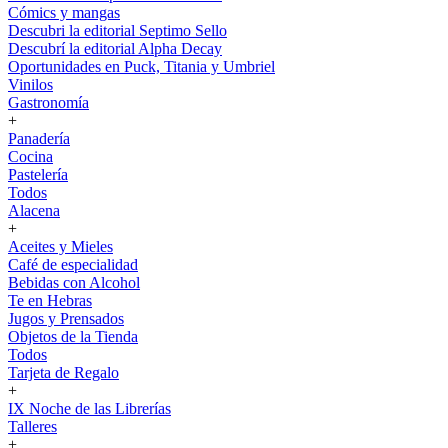
Cómics y mangas
Descubri la editorial Septimo Sello
Descubrí la editorial Alpha Decay
Oportunidades en Puck, Titania y Umbriel
Vinilos
Gastronomía
+
Panadería
Cocina
Pastelería
Todos
Alacena
+
Aceites y Mieles
Café de especialidad
Bebidas con Alcohol
Te en Hebras
Jugos y Prensados
Objetos de la Tienda
Todos
Tarjeta de Regalo
+
IX Noche de las Librerías
Talleres
+