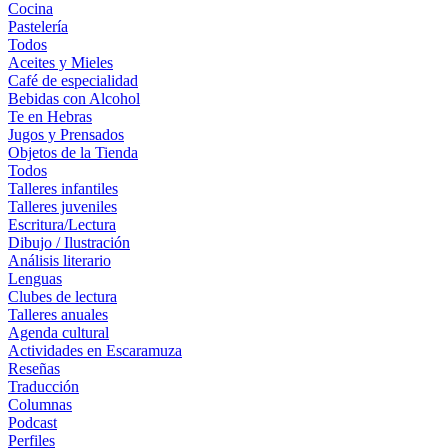
Cocina
Pastelería
Todos
Aceites y Mieles
Café de especialidad
Bebidas con Alcohol
Te en Hebras
Jugos y Prensados
Objetos de la Tienda
Todos
Talleres infantiles
Talleres juveniles
Escritura/Lectura
Dibujo / Ilustración
Análisis literario
Lenguas
Clubes de lectura
Talleres anuales
Agenda cultural
Actividades en Escaramuza
Reseñas
Traducción
Columnas
Podcast
Perfiles