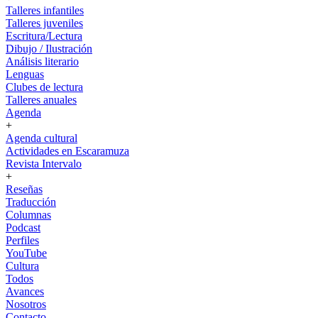
Talleres infantiles
Talleres juveniles
Escritura/Lectura
Dibujo / Ilustración
Análisis literario
Lenguas
Clubes de lectura
Talleres anuales
Agenda
+
Agenda cultural
Actividades en Escaramuza
Revista Intervalo
+
Reseñas
Traducción
Columnas
Podcast
Perfiles
YouTube
Cultura
Todos
Avances
Nosotros
Contacto