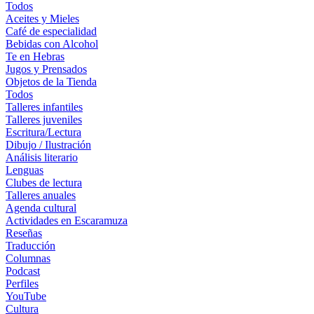
Todos
Aceites y Mieles
Café de especialidad
Bebidas con Alcohol
Te en Hebras
Jugos y Prensados
Objetos de la Tienda
Todos
Talleres infantiles
Talleres juveniles
Escritura/Lectura
Dibujo / Ilustración
Análisis literario
Lenguas
Clubes de lectura
Talleres anuales
Agenda cultural
Actividades en Escaramuza
Reseñas
Traducción
Columnas
Podcast
Perfiles
YouTube
Cultura