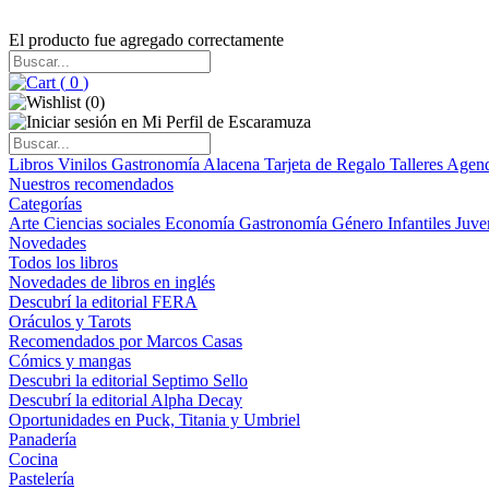
El producto fue agregado correctamente
(
0
)
(
0
)
Libros
Vinilos
Gastronomía
Alacena
Tarjeta de Regalo
Talleres
Agen
Nuestros recomendados
Categorías
Arte
Ciencias sociales
Economía
Gastronomía
Género
Infantiles
Juve
Novedades
Todos los libros
Novedades de libros en inglés
Descubrí la editorial FERA
Oráculos y Tarots
Recomendados por Marcos Casas
Cómics y mangas
Descubri la editorial Septimo Sello
Descubrí la editorial Alpha Decay
Oportunidades en Puck, Titania y Umbriel
Panadería
Cocina
Pastelería