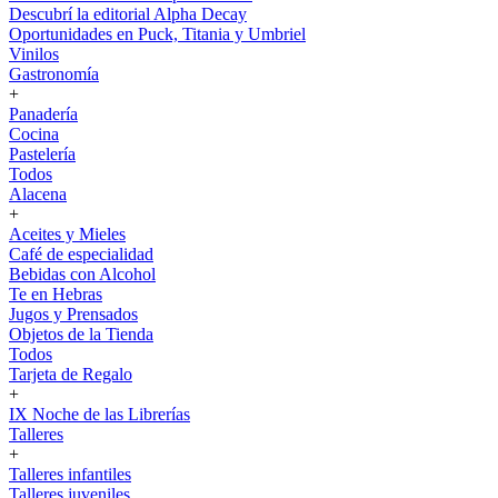
Descubrí la editorial Alpha Decay
Oportunidades en Puck, Titania y Umbriel
Vinilos
Gastronomía
+
Panadería
Cocina
Pastelería
Todos
Alacena
+
Aceites y Mieles
Café de especialidad
Bebidas con Alcohol
Te en Hebras
Jugos y Prensados
Objetos de la Tienda
Todos
Tarjeta de Regalo
+
IX Noche de las Librerías
Talleres
+
Talleres infantiles
Talleres juveniles