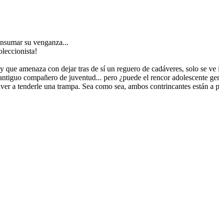
onsumar su venganza...
leccionista!
 y que amenaza con dejar tras de sí un reguero de cadáveres, solo se v
n antiguo compañero de juventud... pero ¿puede el rencor adolescente g
lver a tenderle una trampa. Sea como sea, ambos contrincantes están a p