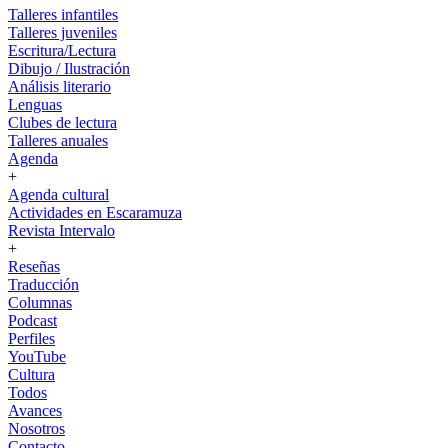
Talleres infantiles
Talleres juveniles
Escritura/Lectura
Dibujo / Ilustración
Análisis literario
Lenguas
Clubes de lectura
Talleres anuales
Agenda
+
Agenda cultural
Actividades en Escaramuza
Revista Intervalo
+
Reseñas
Traducción
Columnas
Podcast
Perfiles
YouTube
Cultura
Todos
Avances
Nosotros
Contacto