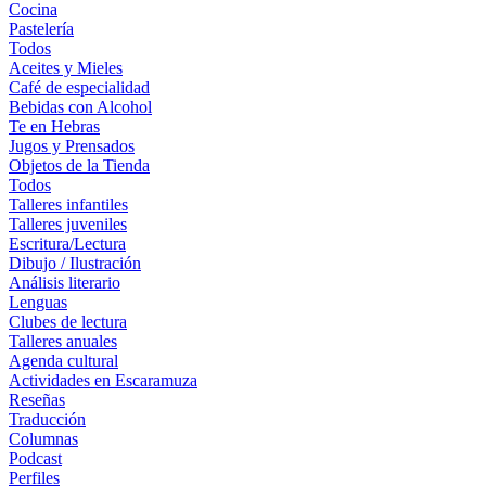
Cocina
Pastelería
Todos
Aceites y Mieles
Café de especialidad
Bebidas con Alcohol
Te en Hebras
Jugos y Prensados
Objetos de la Tienda
Todos
Talleres infantiles
Talleres juveniles
Escritura/Lectura
Dibujo / Ilustración
Análisis literario
Lenguas
Clubes de lectura
Talleres anuales
Agenda cultural
Actividades en Escaramuza
Reseñas
Traducción
Columnas
Podcast
Perfiles