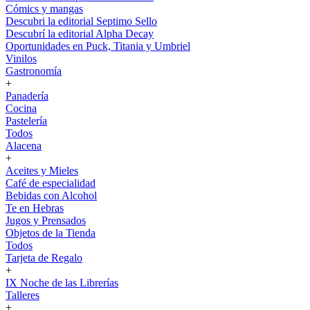
Cómics y mangas
Descubri la editorial Septimo Sello
Descubrí la editorial Alpha Decay
Oportunidades en Puck, Titania y Umbriel
Vinilos
Gastronomía
+
Panadería
Cocina
Pastelería
Todos
Alacena
+
Aceites y Mieles
Café de especialidad
Bebidas con Alcohol
Te en Hebras
Jugos y Prensados
Objetos de la Tienda
Todos
Tarjeta de Regalo
+
IX Noche de las Librerías
Talleres
+