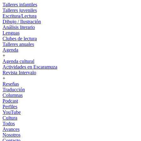
Talleres infantiles
Talleres juveniles
Escritura/Lectura
Dibujo / Ilustración
Análisis literario
Lenguas
Clubes de lectura
Talleres anuales
Agenda
+
Agenda cultural
Actividades en Escaramuza
Revista Intervalo
+
Reseñas
Traducción
Columnas
Podcast
Perfiles
YouTube
Cultura
Todos
Avances
Nosotros
Contacto