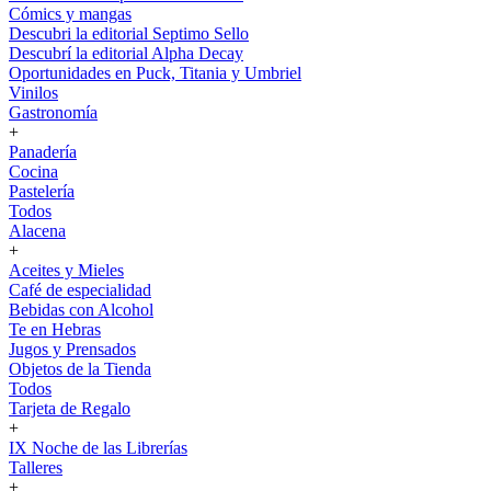
Cómics y mangas
Descubri la editorial Septimo Sello
Descubrí la editorial Alpha Decay
Oportunidades en Puck, Titania y Umbriel
Vinilos
Gastronomía
+
Panadería
Cocina
Pastelería
Todos
Alacena
+
Aceites y Mieles
Café de especialidad
Bebidas con Alcohol
Te en Hebras
Jugos y Prensados
Objetos de la Tienda
Todos
Tarjeta de Regalo
+
IX Noche de las Librerías
Talleres
+