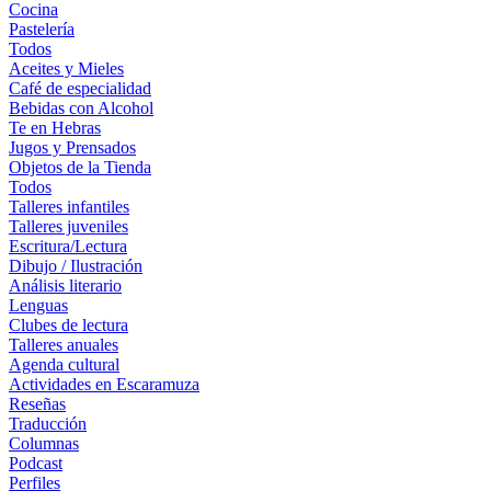
Cocina
Pastelería
Todos
Aceites y Mieles
Café de especialidad
Bebidas con Alcohol
Te en Hebras
Jugos y Prensados
Objetos de la Tienda
Todos
Talleres infantiles
Talleres juveniles
Escritura/Lectura
Dibujo / Ilustración
Análisis literario
Lenguas
Clubes de lectura
Talleres anuales
Agenda cultural
Actividades en Escaramuza
Reseñas
Traducción
Columnas
Podcast
Perfiles