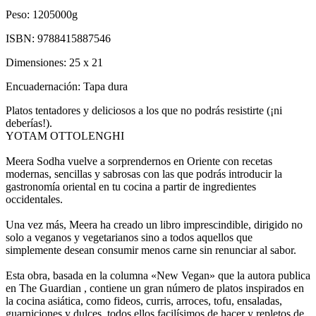
Peso:
1205000g
ISBN:
9788415887546
Dimensiones:
25 x 21
Encuadernación:
Tapa dura
Platos tentadores y deliciosos a los que no podrás resistirte (¡ni
deberías!).
YOTAM OTTOLENGHI
Meera Sodha vuelve a sorprendernos en Oriente con recetas
modernas, sencillas y sabrosas con las que podrás introducir la
gastronomía oriental en tu cocina a partir de ingredientes
occidentales.
Una vez más, Meera ha creado un libro imprescindible, dirigido no
solo a veganos y vegetarianos sino a todos aquellos que
simplemente desean consumir menos carne sin renunciar al sabor.
Esta obra, basada en la columna «New Vegan» que la autora publica
en The Guardian , contiene un gran número de platos inspirados en
la cocina asiática, como fideos, curris, arroces, tofu, ensaladas,
guarniciones y dulces, todos ellos facilísimos de hacer y repletos de