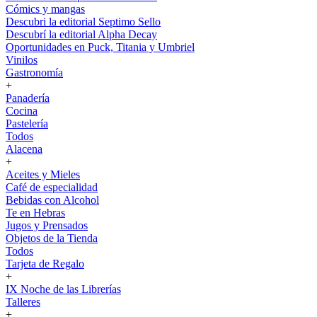
Cómics y mangas
Descubri la editorial Septimo Sello
Descubrí la editorial Alpha Decay
Oportunidades en Puck, Titania y Umbriel
Vinilos
Gastronomía
+
Panadería
Cocina
Pastelería
Todos
Alacena
+
Aceites y Mieles
Café de especialidad
Bebidas con Alcohol
Te en Hebras
Jugos y Prensados
Objetos de la Tienda
Todos
Tarjeta de Regalo
+
IX Noche de las Librerías
Talleres
+