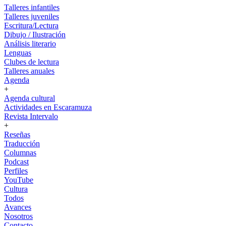
Talleres infantiles
Talleres juveniles
Escritura/Lectura
Dibujo / Ilustración
Análisis literario
Lenguas
Clubes de lectura
Talleres anuales
Agenda
+
Agenda cultural
Actividades en Escaramuza
Revista Intervalo
+
Reseñas
Traducción
Columnas
Podcast
Perfiles
YouTube
Cultura
Todos
Avances
Nosotros
Contacto