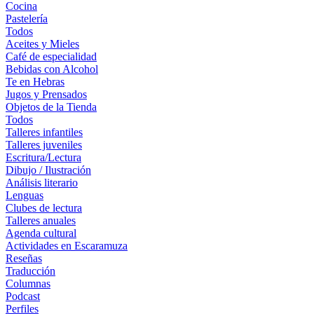
Cocina
Pastelería
Todos
Aceites y Mieles
Café de especialidad
Bebidas con Alcohol
Te en Hebras
Jugos y Prensados
Objetos de la Tienda
Todos
Talleres infantiles
Talleres juveniles
Escritura/Lectura
Dibujo / Ilustración
Análisis literario
Lenguas
Clubes de lectura
Talleres anuales
Agenda cultural
Actividades en Escaramuza
Reseñas
Traducción
Columnas
Podcast
Perfiles