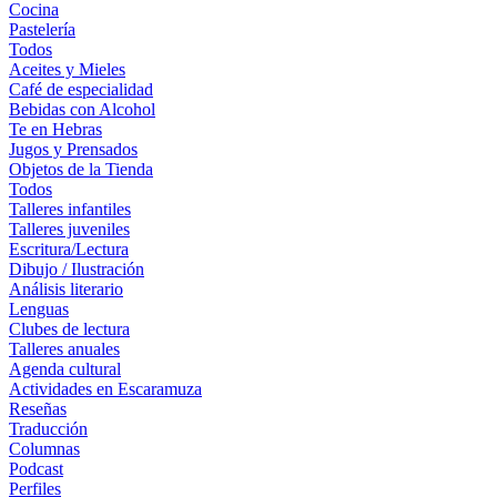
Cocina
Pastelería
Todos
Aceites y Mieles
Café de especialidad
Bebidas con Alcohol
Te en Hebras
Jugos y Prensados
Objetos de la Tienda
Todos
Talleres infantiles
Talleres juveniles
Escritura/Lectura
Dibujo / Ilustración
Análisis literario
Lenguas
Clubes de lectura
Talleres anuales
Agenda cultural
Actividades en Escaramuza
Reseñas
Traducción
Columnas
Podcast
Perfiles