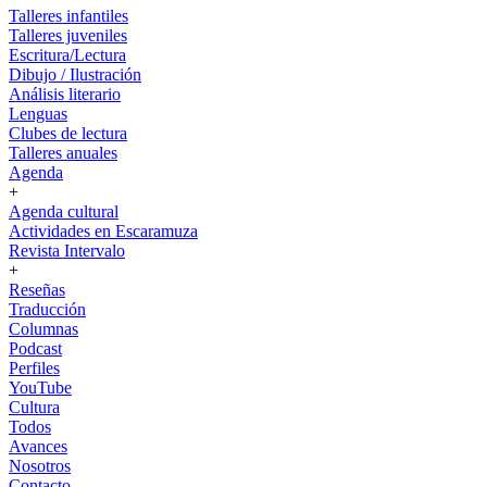
Talleres infantiles
Talleres juveniles
Escritura/Lectura
Dibujo / Ilustración
Análisis literario
Lenguas
Clubes de lectura
Talleres anuales
Agenda
+
Agenda cultural
Actividades en Escaramuza
Revista Intervalo
+
Reseñas
Traducción
Columnas
Podcast
Perfiles
YouTube
Cultura
Todos
Avances
Nosotros
Contacto