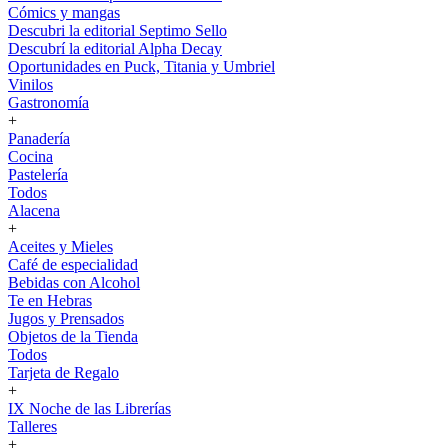
Cómics y mangas
Descubri la editorial Septimo Sello
Descubrí la editorial Alpha Decay
Oportunidades en Puck, Titania y Umbriel
Vinilos
Gastronomía
+
Panadería
Cocina
Pastelería
Todos
Alacena
+
Aceites y Mieles
Café de especialidad
Bebidas con Alcohol
Te en Hebras
Jugos y Prensados
Objetos de la Tienda
Todos
Tarjeta de Regalo
+
IX Noche de las Librerías
Talleres
+