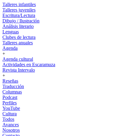
Talleres infantiles
Talleres juveniles
Escritura/Lectura
Dibujo / Ilustración
Análisis literario
Lenguas
Clubes de lectura
Talleres anuales
Agenda
+
Agenda cultural
Actividades en Escaramuza
Revista Intervalo
+
Reseñas
Traducción
Columnas
Podcast
Perfiles
YouTube
Cultura
Todos
Avances
Nosotros
Contacto