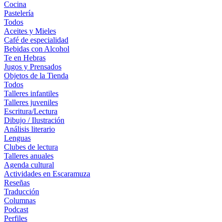
Cocina
Pastelería
Todos
Aceites y Mieles
Café de especialidad
Bebidas con Alcohol
Te en Hebras
Jugos y Prensados
Objetos de la Tienda
Todos
Talleres infantiles
Talleres juveniles
Escritura/Lectura
Dibujo / Ilustración
Análisis literario
Lenguas
Clubes de lectura
Talleres anuales
Agenda cultural
Actividades en Escaramuza
Reseñas
Traducción
Columnas
Podcast
Perfiles