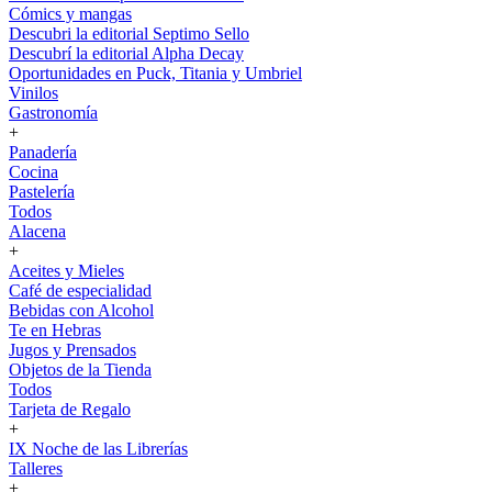
Cómics y mangas
Descubri la editorial Septimo Sello
Descubrí la editorial Alpha Decay
Oportunidades en Puck, Titania y Umbriel
Vinilos
Gastronomía
+
Panadería
Cocina
Pastelería
Todos
Alacena
+
Aceites y Mieles
Café de especialidad
Bebidas con Alcohol
Te en Hebras
Jugos y Prensados
Objetos de la Tienda
Todos
Tarjeta de Regalo
+
IX Noche de las Librerías
Talleres
+