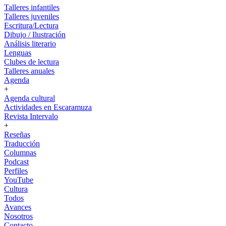
Talleres infantiles
Talleres juveniles
Escritura/Lectura
Dibujo / Ilustración
Análisis literario
Lenguas
Clubes de lectura
Talleres anuales
Agenda
+
Agenda cultural
Actividades en Escaramuza
Revista Intervalo
+
Reseñas
Traducción
Columnas
Podcast
Perfiles
YouTube
Cultura
Todos
Avances
Nosotros
Contacto