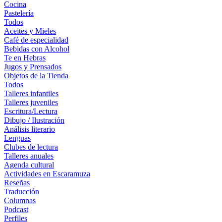
Cocina
Pastelería
Todos
Aceites y Mieles
Café de especialidad
Bebidas con Alcohol
Te en Hebras
Jugos y Prensados
Objetos de la Tienda
Todos
Talleres infantiles
Talleres juveniles
Escritura/Lectura
Dibujo / Ilustración
Análisis literario
Lenguas
Clubes de lectura
Talleres anuales
Agenda cultural
Actividades en Escaramuza
Reseñas
Traducción
Columnas
Podcast
Perfiles