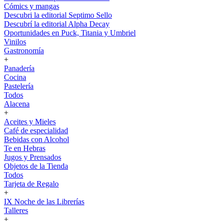
Cómics y mangas
Descubri la editorial Septimo Sello
Descubrí la editorial Alpha Decay
Oportunidades en Puck, Titania y Umbriel
Vinilos
Gastronomía
+
Panadería
Cocina
Pastelería
Todos
Alacena
+
Aceites y Mieles
Café de especialidad
Bebidas con Alcohol
Te en Hebras
Jugos y Prensados
Objetos de la Tienda
Todos
Tarjeta de Regalo
+
IX Noche de las Librerías
Talleres
+