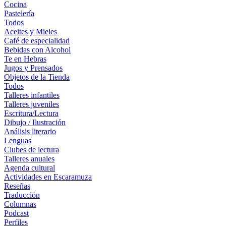
Cocina
Pastelería
Todos
Aceites y Mieles
Café de especialidad
Bebidas con Alcohol
Te en Hebras
Jugos y Prensados
Objetos de la Tienda
Todos
Talleres infantiles
Talleres juveniles
Escritura/Lectura
Dibujo / Ilustración
Análisis literario
Lenguas
Clubes de lectura
Talleres anuales
Agenda cultural
Actividades en Escaramuza
Reseñas
Traducción
Columnas
Podcast
Perfiles