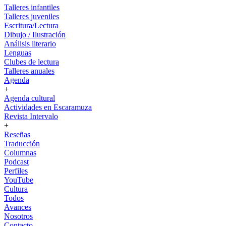
Talleres infantiles
Talleres juveniles
Escritura/Lectura
Dibujo / Ilustración
Análisis literario
Lenguas
Clubes de lectura
Talleres anuales
Agenda
+
Agenda cultural
Actividades en Escaramuza
Revista Intervalo
+
Reseñas
Traducción
Columnas
Podcast
Perfiles
YouTube
Cultura
Todos
Avances
Nosotros
Contacto