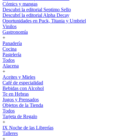
Cómics y mangas
Descubri la editorial Septimo Sello
Descubrí la editorial Alpha Decay
Oportunidades en Puck, Titania y Umbriel
Vinilos
Gastronomía
+
Panadería
Cocina
Pastelería
Todos
Alacena
+
Aceites y Mieles
Café de especialidad
Bebidas con Alcohol
Te en Hebras
Jugos y Prensados
Objetos de la Tienda
Todos
Tarjeta de Regalo
+
IX Noche de las Librerías
Talleres
+