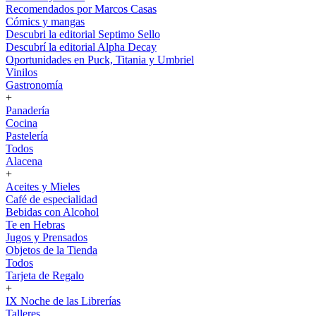
Recomendados por Marcos Casas
Cómics y mangas
Descubri la editorial Septimo Sello
Descubrí la editorial Alpha Decay
Oportunidades en Puck, Titania y Umbriel
Vinilos
Gastronomía
+
Panadería
Cocina
Pastelería
Todos
Alacena
+
Aceites y Mieles
Café de especialidad
Bebidas con Alcohol
Te en Hebras
Jugos y Prensados
Objetos de la Tienda
Todos
Tarjeta de Regalo
+
IX Noche de las Librerías
Talleres