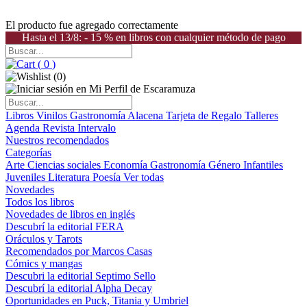
El producto fue agregado correctamente
Hasta el 13/8: - 15 % en libros con cualquier método de pago
(
0
)
(
0
)
Libros
Vinilos
Gastronomía
Alacena
Tarjeta de Regalo
Talleres
Agenda
Revista Intervalo
Nuestros recomendados
Categorías
Arte
Ciencias sociales
Economía
Gastronomía
Género
Infantiles
Juveniles
Literatura
Poesía
Ver todas
Novedades
Todos los libros
Novedades de libros en inglés
Descubrí la editorial FERA
Oráculos y Tarots
Recomendados por Marcos Casas
Cómics y mangas
Descubri la editorial Septimo Sello
Descubrí la editorial Alpha Decay
Oportunidades en Puck, Titania y Umbriel