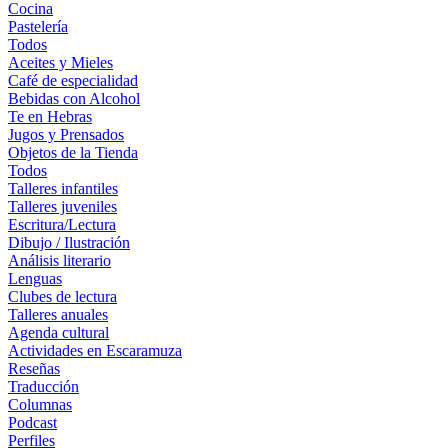
Cocina
Pastelería
Todos
Aceites y Mieles
Café de especialidad
Bebidas con Alcohol
Te en Hebras
Jugos y Prensados
Objetos de la Tienda
Todos
Talleres infantiles
Talleres juveniles
Escritura/Lectura
Dibujo / Ilustración
Análisis literario
Lenguas
Clubes de lectura
Talleres anuales
Agenda cultural
Actividades en Escaramuza
Reseñas
Traducción
Columnas
Podcast
Perfiles