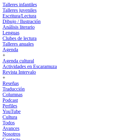
Talleres infantiles
Talleres juveniles
Escritura/Lectura
Dibujo / Ilustración
Análisis literario
Lenguas
Clubes de lectura
Talleres anuales
Agenda
+
Agenda cultural
Actividades en Escaramuza
Revista Intervalo
+
Reseñas
Traducción
Columnas
Podcast
Perfiles
YouTube
Cultura
Todos
Avances
Nosotros
Contacto