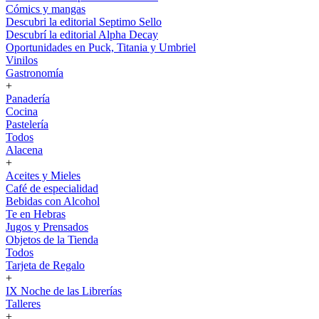
Cómics y mangas
Descubri la editorial Septimo Sello
Descubrí la editorial Alpha Decay
Oportunidades en Puck, Titania y Umbriel
Vinilos
Gastronomía
+
Panadería
Cocina
Pastelería
Todos
Alacena
+
Aceites y Mieles
Café de especialidad
Bebidas con Alcohol
Te en Hebras
Jugos y Prensados
Objetos de la Tienda
Todos
Tarjeta de Regalo
+
IX Noche de las Librerías
Talleres
+