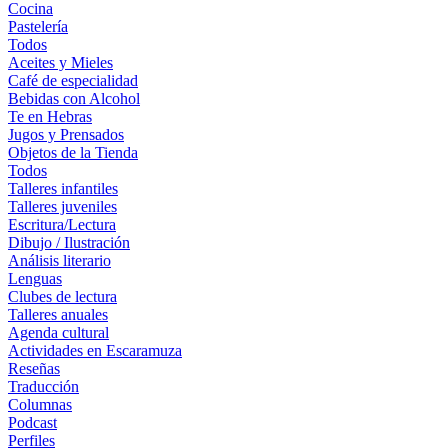
Cocina
Pastelería
Todos
Aceites y Mieles
Café de especialidad
Bebidas con Alcohol
Te en Hebras
Jugos y Prensados
Objetos de la Tienda
Todos
Talleres infantiles
Talleres juveniles
Escritura/Lectura
Dibujo / Ilustración
Análisis literario
Lenguas
Clubes de lectura
Talleres anuales
Agenda cultural
Actividades en Escaramuza
Reseñas
Traducción
Columnas
Podcast
Perfiles