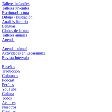
Talleres infantiles
Talleres juveniles
Escritura/Lectura
Dibujo / Ilustración
Análisis literario
Lenguas
Clubes de lectura
Talleres anuales
Agenda
+
Agenda cultural
Actividades en Escaramuza
Revista Intervalo
+
Reseñas
Traducción
Columnas
Podcast
Perfiles
YouTube
Cultura
Todos
Avances
Nosotros
Contacto