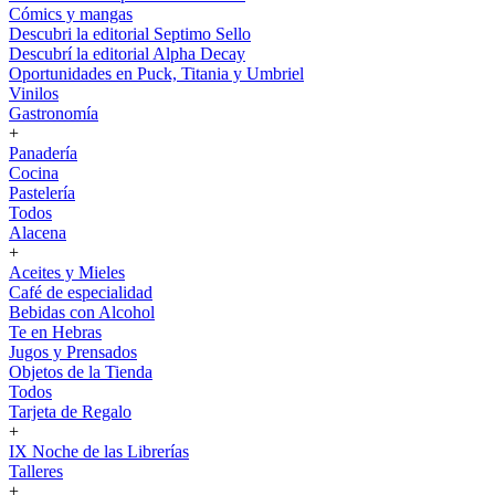
Cómics y mangas
Descubri la editorial Septimo Sello
Descubrí la editorial Alpha Decay
Oportunidades en Puck, Titania y Umbriel
Vinilos
Gastronomía
+
Panadería
Cocina
Pastelería
Todos
Alacena
+
Aceites y Mieles
Café de especialidad
Bebidas con Alcohol
Te en Hebras
Jugos y Prensados
Objetos de la Tienda
Todos
Tarjeta de Regalo
+
IX Noche de las Librerías
Talleres
+