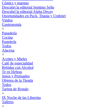
Cómics y mangas
Descubri la editorial Septimo Sello
Descubrí la editorial Alpha Decay
Oportunidades en Puck, Titania y Umbriel
Vinilos
Gastronomía
+
Panadería
Cocina
Pastelería
Todos
Alacena
+
Aceites y Mieles
Café de especialidad
Bebidas con Alcohol
Te en Hebras
Jugos y Prensados
Objetos de la Tienda
Todos
Tarjeta de Regalo
+
IX Noche de las Librerías
Talleres
+