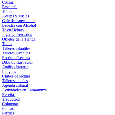
Cocina
Pastelería
Todos
Aceites y Mieles
Café de especialidad
Bebidas con Alcohol
Te en Hebras
Jugos y Prensados
Objetos de la Tienda
Todos
Talleres infantiles
Talleres juveniles
Escritura/Lectura
Dibujo / Ilustración
Análisis literario
Lenguas
Clubes de lectura
Talleres anuales
Agenda cultural
Actividades en Escaramuza
Reseñas
Traducción
Columnas
Podcast
Perfiles