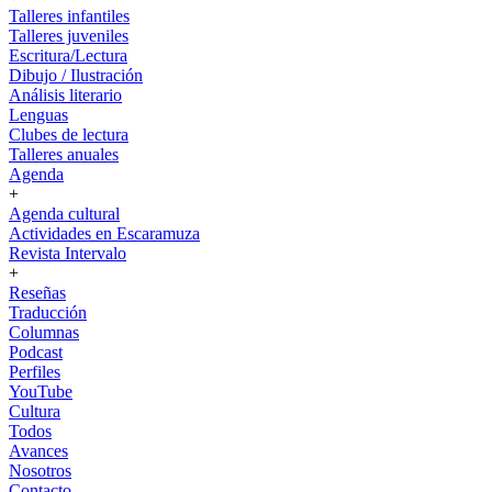
Talleres infantiles
Talleres juveniles
Escritura/Lectura
Dibujo / Ilustración
Análisis literario
Lenguas
Clubes de lectura
Talleres anuales
Agenda
+
Agenda cultural
Actividades en Escaramuza
Revista Intervalo
+
Reseñas
Traducción
Columnas
Podcast
Perfiles
YouTube
Cultura
Todos
Avances
Nosotros
Contacto