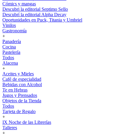
Cómics y mangas
Descubri la editorial Septimo Sello
Descubrí la editorial Alpha Decay
Oportunidades en Puck, Titania y Umbriel
Vinilos
Gastronomía
+
Panadería
Cocina
Pastelería
Todos
Alacena
+
Aceites y Mieles
Café de especialidad
Bebidas con Alcohol
Te en Hebras
Jugos y Prensados
Objetos de la Tienda
Todos
Tarjeta de Regalo
+
IX Noche de las Librerías
Talleres
+