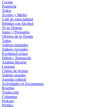
Cocina
Pastelería
Todos
Aceites y Mieles
Café de especialidad
Bebidas con Alcohol
Te en Hebras
Jugos y Prensados
Objetos de la Tienda
Todos
Talleres infantiles
Talleres juveniles
Escritura/Lectura
Dibujo / Ilustración
Análisis literario
Lenguas
Clubes de lectura
Talleres anuales
Agenda cultural
Actividades en Escaramuza
Reseñas
Traducción
Columnas
Podcast
Perfiles