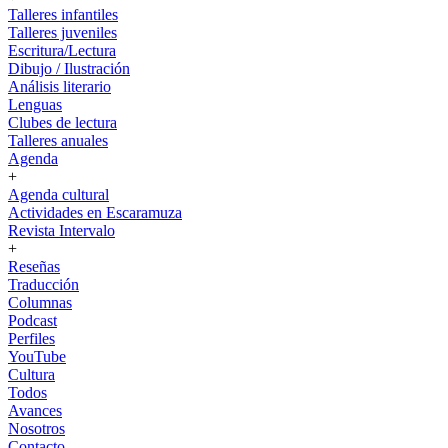
Talleres infantiles
Talleres juveniles
Escritura/Lectura
Dibujo / Ilustración
Análisis literario
Lenguas
Clubes de lectura
Talleres anuales
Agenda
+
Agenda cultural
Actividades en Escaramuza
Revista Intervalo
+
Reseñas
Traducción
Columnas
Podcast
Perfiles
YouTube
Cultura
Todos
Avances
Nosotros
Contacto