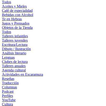
Todos
Aceites y Mieles
Café de especialidad
Bebidas con Alcohol
Te en Hebras
Jugos y Prensados
Objetos de la Tienda
Todos
Talleres infantiles
Talleres juveniles
Escritura/Lectura
Dibujo / Ilustración
Análisis literario
Lenguas
Clubes de lectura
Talleres anuales
Agenda cultural
Actividades en Escaramuza
Reseñas
Traducción
Columnas
Podcast
Perfiles
YouTube
Cultura