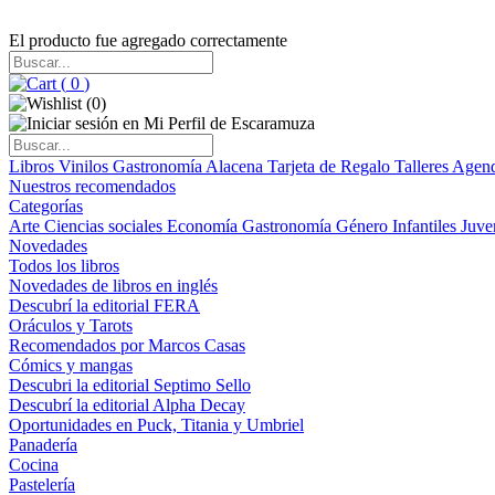
El producto fue agregado correctamente
(
0
)
(
0
)
Libros
Vinilos
Gastronomía
Alacena
Tarjeta de Regalo
Talleres
Agen
Nuestros recomendados
Categorías
Arte
Ciencias sociales
Economía
Gastronomía
Género
Infantiles
Juve
Novedades
Todos los libros
Novedades de libros en inglés
Descubrí la editorial FERA
Oráculos y Tarots
Recomendados por Marcos Casas
Cómics y mangas
Descubri la editorial Septimo Sello
Descubrí la editorial Alpha Decay
Oportunidades en Puck, Titania y Umbriel
Panadería
Cocina
Pastelería