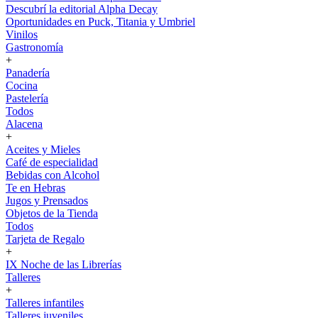
Descubrí la editorial Alpha Decay
Oportunidades en Puck, Titania y Umbriel
Vinilos
Gastronomía
+
Panadería
Cocina
Pastelería
Todos
Alacena
+
Aceites y Mieles
Café de especialidad
Bebidas con Alcohol
Te en Hebras
Jugos y Prensados
Objetos de la Tienda
Todos
Tarjeta de Regalo
+
IX Noche de las Librerías
Talleres
+
Talleres infantiles
Talleres juveniles