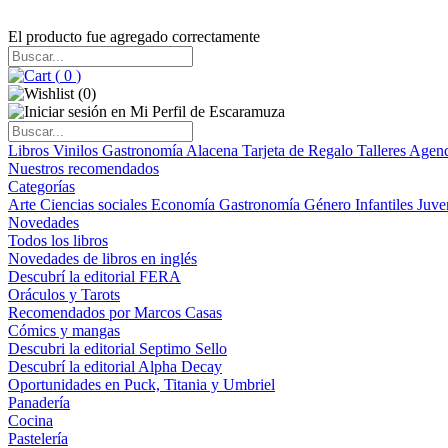
El producto fue agregado correctamente
(
0
)
(
0
)
Libros
Vinilos
Gastronomía
Alacena
Tarjeta de Regalo
Talleres
Agen
Nuestros recomendados
Categorías
Arte
Ciencias sociales
Economía
Gastronomía
Género
Infantiles
Juve
Novedades
Todos los libros
Novedades de libros en inglés
Descubrí la editorial FERA
Oráculos y Tarots
Recomendados por Marcos Casas
Cómics y mangas
Descubri la editorial Septimo Sello
Descubrí la editorial Alpha Decay
Oportunidades en Puck, Titania y Umbriel
Panadería
Cocina
Pastelería