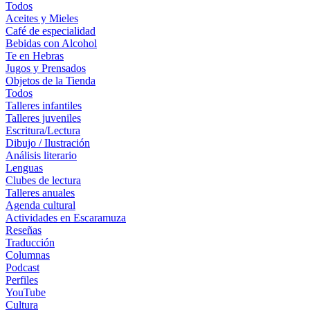
Todos
Aceites y Mieles
Café de especialidad
Bebidas con Alcohol
Te en Hebras
Jugos y Prensados
Objetos de la Tienda
Todos
Talleres infantiles
Talleres juveniles
Escritura/Lectura
Dibujo / Ilustración
Análisis literario
Lenguas
Clubes de lectura
Talleres anuales
Agenda cultural
Actividades en Escaramuza
Reseñas
Traducción
Columnas
Podcast
Perfiles
YouTube
Cultura