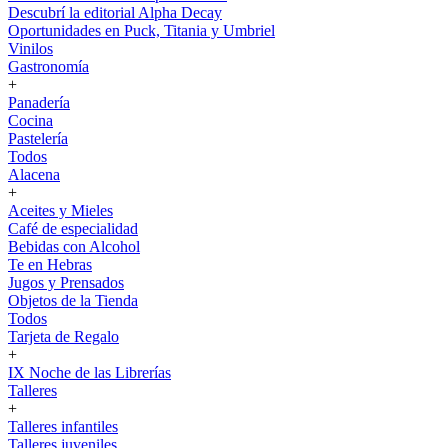
Descubrí la editorial Alpha Decay
Oportunidades en Puck, Titania y Umbriel
Vinilos
Gastronomía
+
Panadería
Cocina
Pastelería
Todos
Alacena
+
Aceites y Mieles
Café de especialidad
Bebidas con Alcohol
Te en Hebras
Jugos y Prensados
Objetos de la Tienda
Todos
Tarjeta de Regalo
+
IX Noche de las Librerías
Talleres
+
Talleres infantiles
Talleres juveniles