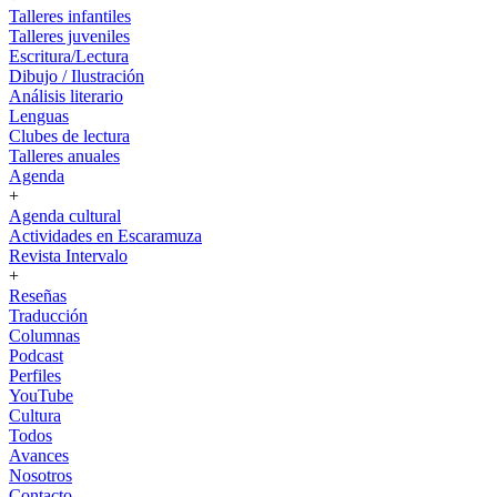
Talleres infantiles
Talleres juveniles
Escritura/Lectura
Dibujo / Ilustración
Análisis literario
Lenguas
Clubes de lectura
Talleres anuales
Agenda
+
Agenda cultural
Actividades en Escaramuza
Revista Intervalo
+
Reseñas
Traducción
Columnas
Podcast
Perfiles
YouTube
Cultura
Todos
Avances
Nosotros
Contacto