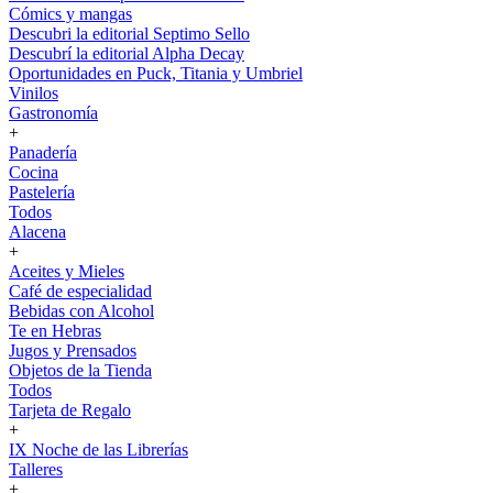
Cómics y mangas
Descubri la editorial Septimo Sello
Descubrí la editorial Alpha Decay
Oportunidades en Puck, Titania y Umbriel
Vinilos
Gastronomía
+
Panadería
Cocina
Pastelería
Todos
Alacena
+
Aceites y Mieles
Café de especialidad
Bebidas con Alcohol
Te en Hebras
Jugos y Prensados
Objetos de la Tienda
Todos
Tarjeta de Regalo
+
IX Noche de las Librerías
Talleres
+