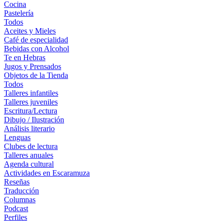
Cocina
Pastelería
Todos
Aceites y Mieles
Café de especialidad
Bebidas con Alcohol
Te en Hebras
Jugos y Prensados
Objetos de la Tienda
Todos
Talleres infantiles
Talleres juveniles
Escritura/Lectura
Dibujo / Ilustración
Análisis literario
Lenguas
Clubes de lectura
Talleres anuales
Agenda cultural
Actividades en Escaramuza
Reseñas
Traducción
Columnas
Podcast
Perfiles