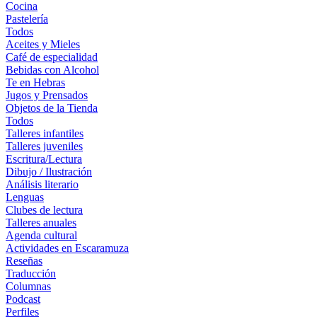
Cocina
Pastelería
Todos
Aceites y Mieles
Café de especialidad
Bebidas con Alcohol
Te en Hebras
Jugos y Prensados
Objetos de la Tienda
Todos
Talleres infantiles
Talleres juveniles
Escritura/Lectura
Dibujo / Ilustración
Análisis literario
Lenguas
Clubes de lectura
Talleres anuales
Agenda cultural
Actividades en Escaramuza
Reseñas
Traducción
Columnas
Podcast
Perfiles