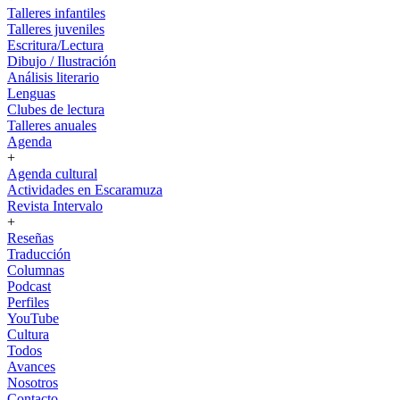
Talleres infantiles
Talleres juveniles
Escritura/Lectura
Dibujo / Ilustración
Análisis literario
Lenguas
Clubes de lectura
Talleres anuales
Agenda
+
Agenda cultural
Actividades en Escaramuza
Revista Intervalo
+
Reseñas
Traducción
Columnas
Podcast
Perfiles
YouTube
Cultura
Todos
Avances
Nosotros
Contacto