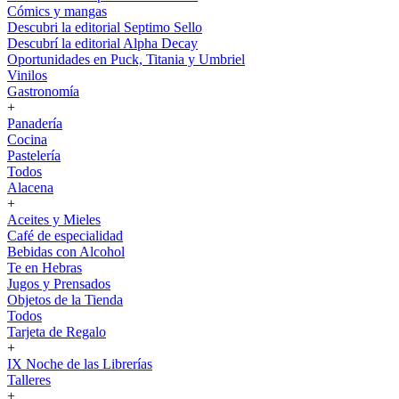
Cómics y mangas
Descubri la editorial Septimo Sello
Descubrí la editorial Alpha Decay
Oportunidades en Puck, Titania y Umbriel
Vinilos
Gastronomía
+
Panadería
Cocina
Pastelería
Todos
Alacena
+
Aceites y Mieles
Café de especialidad
Bebidas con Alcohol
Te en Hebras
Jugos y Prensados
Objetos de la Tienda
Todos
Tarjeta de Regalo
+
IX Noche de las Librerías
Talleres
+