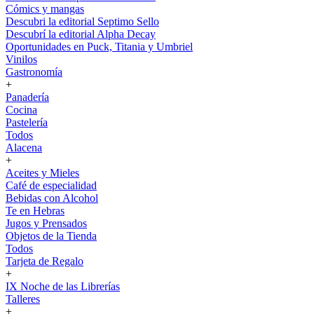
Cómics y mangas
Descubri la editorial Septimo Sello
Descubrí la editorial Alpha Decay
Oportunidades en Puck, Titania y Umbriel
Vinilos
Gastronomía
+
Panadería
Cocina
Pastelería
Todos
Alacena
+
Aceites y Mieles
Café de especialidad
Bebidas con Alcohol
Te en Hebras
Jugos y Prensados
Objetos de la Tienda
Todos
Tarjeta de Regalo
+
IX Noche de las Librerías
Talleres
+