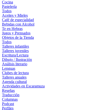
Cocina
Pastelería
Todos
Aceites y Mieles
Café de especialidad
Bebidas con Alcohol
Te en Hebras
Jugos y Prensados
Objetos de la Tienda
Todos
Talleres infantiles
Talleres juveniles
Escritura/Lectura
Dibujo / Ilustración
Análisis literario
Lenguas
Clubes de lectura
Talleres anuales
Agenda cultural
Actividades en Escaramuza
Reseñas
Traducción
Columnas
Podcast
Perfiles