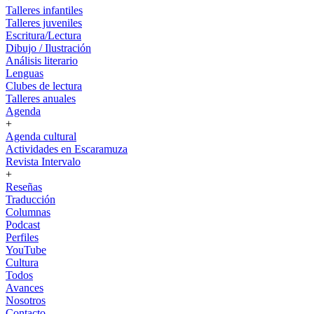
Talleres infantiles
Talleres juveniles
Escritura/Lectura
Dibujo / Ilustración
Análisis literario
Lenguas
Clubes de lectura
Talleres anuales
Agenda
+
Agenda cultural
Actividades en Escaramuza
Revista Intervalo
+
Reseñas
Traducción
Columnas
Podcast
Perfiles
YouTube
Cultura
Todos
Avances
Nosotros
Contacto