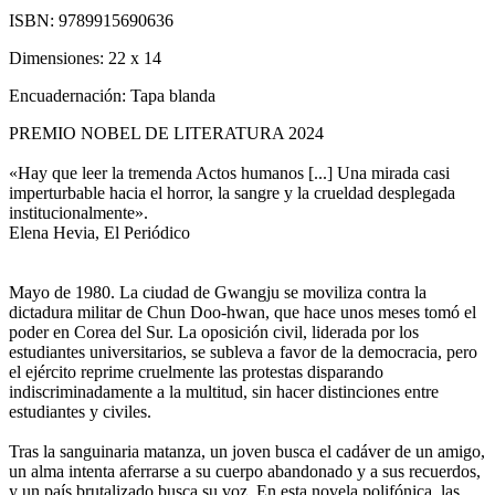
ISBN:
9789915690636
Dimensiones:
22 x 14
Encuadernación:
Tapa blanda
PREMIO NOBEL DE LITERATURA 2024
«Hay que leer la tremenda Actos humanos [...] Una mirada casi
imperturbable hacia el horror, la sangre y la crueldad desplegada
institucionalmente».
Elena Hevia, El Periódico
Mayo de 1980. La ciudad de Gwangju se moviliza contra la
dictadura militar de Chun Doo-hwan, que hace unos meses tomó el
poder en Corea del Sur. La oposición civil, liderada por los
estudiantes universitarios, se subleva a favor de la democracia, pero
el ejército reprime cruelmente las protestas disparando
indiscriminadamente a la multitud, sin hacer distinciones entre
estudiantes y civiles.
Tras la sanguinaria matanza, un joven busca el cadáver de un amigo,
un alma intenta aferrarse a su cuerpo abandonado y a sus recuerdos,
y un país brutalizado busca su voz. En esta novela polifónica, las