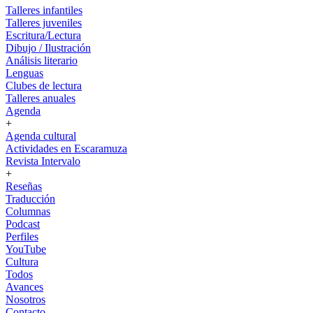
Talleres infantiles
Talleres juveniles
Escritura/Lectura
Dibujo / Ilustración
Análisis literario
Lenguas
Clubes de lectura
Talleres anuales
Agenda
+
Agenda cultural
Actividades en Escaramuza
Revista Intervalo
+
Reseñas
Traducción
Columnas
Podcast
Perfiles
YouTube
Cultura
Todos
Avances
Nosotros
Contacto