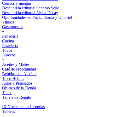
Cómics y mangas
Descubri la editorial Septimo Sello
Descubrí la editorial Alpha Decay
Oportunidades en Puck, Titania y Umbriel
Vinilos
Gastronomía
+
Panadería
Cocina
Pastelería
Todos
Alacena
+
Aceites y Mieles
Café de especialidad
Bebidas con Alcohol
Te en Hebras
Jugos y Prensados
Objetos de la Tienda
Todos
Tarjeta de Regalo
+
IX Noche de las Librerías
Talleres
+