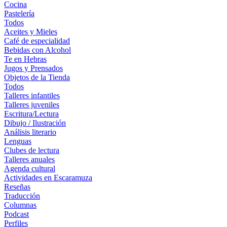
Cocina
Pastelería
Todos
Aceites y Mieles
Café de especialidad
Bebidas con Alcohol
Te en Hebras
Jugos y Prensados
Objetos de la Tienda
Todos
Talleres infantiles
Talleres juveniles
Escritura/Lectura
Dibujo / Ilustración
Análisis literario
Lenguas
Clubes de lectura
Talleres anuales
Agenda cultural
Actividades en Escaramuza
Reseñas
Traducción
Columnas
Podcast
Perfiles