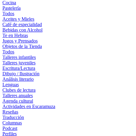
Cocina
Pastelería
Todos
Aceites y Mieles
Café de especialidad
Bebidas con Alcohol
Te en Hebras
Jugos y Prensados
Objetos de la Tienda
Todos
Talleres infantiles
Talleres juveniles
Escritura/Lectura
Dibujo / Ilustración
Análisis literario
Lenguas
Clubes de lectura
Talleres anuales
Agenda cultural
Actividades en Escaramuza
Reseñas
Traducción
Columnas
Podcast
Perfiles