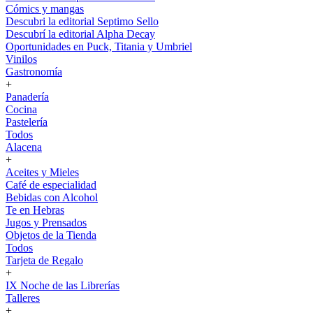
Cómics y mangas
Descubri la editorial Septimo Sello
Descubrí la editorial Alpha Decay
Oportunidades en Puck, Titania y Umbriel
Vinilos
Gastronomía
+
Panadería
Cocina
Pastelería
Todos
Alacena
+
Aceites y Mieles
Café de especialidad
Bebidas con Alcohol
Te en Hebras
Jugos y Prensados
Objetos de la Tienda
Todos
Tarjeta de Regalo
+
IX Noche de las Librerías
Talleres
+