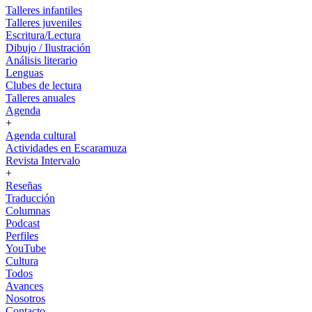
Talleres infantiles
Talleres juveniles
Escritura/Lectura
Dibujo / Ilustración
Análisis literario
Lenguas
Clubes de lectura
Talleres anuales
Agenda
+
Agenda cultural
Actividades en Escaramuza
Revista Intervalo
+
Reseñas
Traducción
Columnas
Podcast
Perfiles
YouTube
Cultura
Todos
Avances
Nosotros
Contacto