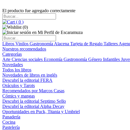
El producto fue agregado correctamente
(
0
)
(
0
)
Libros
Vinilos
Gastronomía
Alacena
Tarjeta de Regalo
Talleres
Agen
Nuestros recomendados
Categorías
Arte
Ciencias sociales
Economía
Gastronomía
Género
Infantiles
Juve
Novedades
Todos los libros
Novedades de libros en inglés
Descubrí la editorial FERA
Oráculos y Tarots
Recomendados por Marcos Casas
Cómics y mangas
Descubri la editorial Septimo Sello
Descubrí la editorial Alpha Decay
Oportunidades en Puck, Titania y Umbriel
Panadería
Cocina
Pastelería