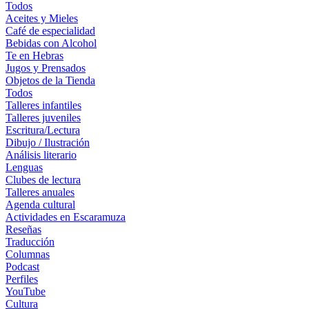
Todos
Aceites y Mieles
Café de especialidad
Bebidas con Alcohol
Te en Hebras
Jugos y Prensados
Objetos de la Tienda
Todos
Talleres infantiles
Talleres juveniles
Escritura/Lectura
Dibujo / Ilustración
Análisis literario
Lenguas
Clubes de lectura
Talleres anuales
Agenda cultural
Actividades en Escaramuza
Reseñas
Traducción
Columnas
Podcast
Perfiles
YouTube
Cultura