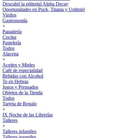
Descubrí la editorial Alpha Decay
Oportunidades en Puck, Titania y Umbriel
Vinilos
Gastronomía
+
Panadería
Cocina
Pastelería
Todos
Alacena
+
Aceites y Mieles
Café de especialidad
Bebidas con Alcohol
Te en Hebras
Jugos y Prensados
Objetos de la Tienda
Todos
Tarjeta de Regalo
+
IX Noche de las Librerías
Talleres
+
Talleres infantiles
Talleres juveniles