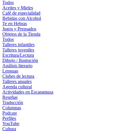
Todos
Aceites y Mieles
Café de especialidad
Bebidas con Alcohol
Te en Hebras
Jugos y Prensados
Objetos de la Tienda
Todos
Talleres infantiles
Talleres juveniles
Escritura/Lectura
Dibujo / Ilustración
Análisis literario
Lenguas
Clubes de lectura
Talleres anuales
Agenda cultural
Actividades en Escaramuza
Reseñas
Traducción
Columnas
Podcast
Perfiles
YouTube
Cultura