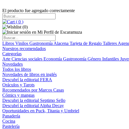
El producto fue agregado correctamente
(
0
)
(
0
)
Libros
Vinilos
Gastronomía
Alacena
Tarjeta de Regalo
Talleres
Agen
Nuestros recomendados
Categorías
Arte
Ciencias sociales
Economía
Gastronomía
Género
Infantiles
Juve
Novedades
Todos los libros
Novedades de libros en inglés
Descubrí la editorial FERA
Oráculos y Tarots
Recomendados por Marcos Casas
Cómics y mangas
Descubri la editorial Septimo Sello
Descubrí la editorial Alpha Decay
Oportunidades en Puck, Titania y Umbriel
Panadería
Cocina
Pastelería