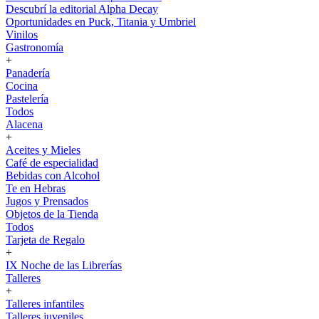
Descubrí la editorial Alpha Decay
Oportunidades en Puck, Titania y Umbriel
Vinilos
Gastronomía
+
Panadería
Cocina
Pastelería
Todos
Alacena
+
Aceites y Mieles
Café de especialidad
Bebidas con Alcohol
Te en Hebras
Jugos y Prensados
Objetos de la Tienda
Todos
Tarjeta de Regalo
+
IX Noche de las Librerías
Talleres
+
Talleres infantiles
Talleres juveniles