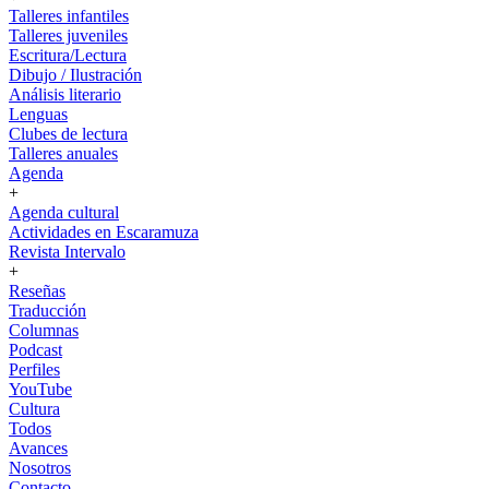
Talleres infantiles
Talleres juveniles
Escritura/Lectura
Dibujo / Ilustración
Análisis literario
Lenguas
Clubes de lectura
Talleres anuales
Agenda
+
Agenda cultural
Actividades en Escaramuza
Revista Intervalo
+
Reseñas
Traducción
Columnas
Podcast
Perfiles
YouTube
Cultura
Todos
Avances
Nosotros
Contacto