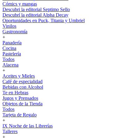
Cómics y mangas
Descubri la editorial Septimo Sello
Descubrí la editorial Alpha Decay
Oportunidades en Puck, Titania y Umbriel
Vinilos
Gastronomía
+
Panadería
Cocina
Pastelería
Todos
Alacena
+
Aceites y Mieles
Café de especialidad
Bebidas con Alcohol
Te en Hebras
Jugos y Prensados
Objetos de la Tienda
Todos
Tarjeta de Regalo
+
IX Noche de las Librerías
Talleres
+