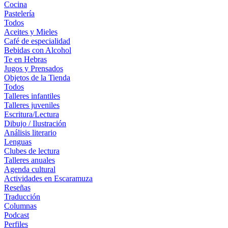
Cocina
Pastelería
Todos
Aceites y Mieles
Café de especialidad
Bebidas con Alcohol
Te en Hebras
Jugos y Prensados
Objetos de la Tienda
Todos
Talleres infantiles
Talleres juveniles
Escritura/Lectura
Dibujo / Ilustración
Análisis literario
Lenguas
Clubes de lectura
Talleres anuales
Agenda cultural
Actividades en Escaramuza
Reseñas
Traducción
Columnas
Podcast
Perfiles