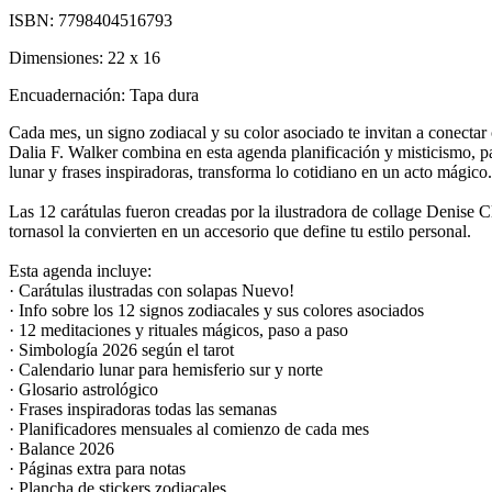
ISBN:
7798404516793
Dimensiones:
22 x 16
Encuadernación:
Tapa dura
Cada mes, un signo zodiacal y su color asociado te invitan a conectar 
Dalia F. Walker combina en esta agenda planificación y misticismo, p
lunar y frases inspiradoras, transforma lo cotidiano en un acto mágico.
Las 12 carátulas fueron creadas por la ilustradora de collage Denise C
tornasol la convierten en un accesorio que define tu estilo personal.
Esta agenda incluye:
· Carátulas ilustradas con solapas Nuevo!
· Info sobre los 12 signos zodiacales y sus colores asociados
· 12 meditaciones y rituales mágicos, paso a paso
· Simbología 2026 según el tarot
· Calendario lunar para hemisferio sur y norte
· Glosario astrológico
· Frases inspiradoras todas las semanas
· Planificadores mensuales al comienzo de cada mes
· Balance 2026
· Páginas extra para notas
· Plancha de stickers zodiacales