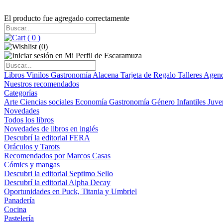
El producto fue agregado correctamente
(
0
)
(
0
)
Libros
Vinilos
Gastronomía
Alacena
Tarjeta de Regalo
Talleres
Agen
Nuestros recomendados
Categorías
Arte
Ciencias sociales
Economía
Gastronomía
Género
Infantiles
Juve
Novedades
Todos los libros
Novedades de libros en inglés
Descubrí la editorial FERA
Oráculos y Tarots
Recomendados por Marcos Casas
Cómics y mangas
Descubri la editorial Septimo Sello
Descubrí la editorial Alpha Decay
Oportunidades en Puck, Titania y Umbriel
Panadería
Cocina
Pastelería