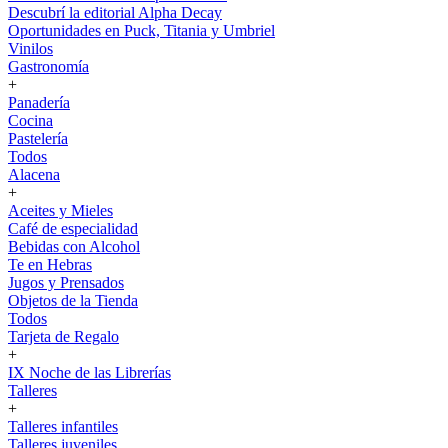
Descubrí la editorial Alpha Decay
Oportunidades en Puck, Titania y Umbriel
Vinilos
Gastronomía
+
Panadería
Cocina
Pastelería
Todos
Alacena
+
Aceites y Mieles
Café de especialidad
Bebidas con Alcohol
Te en Hebras
Jugos y Prensados
Objetos de la Tienda
Todos
Tarjeta de Regalo
+
IX Noche de las Librerías
Talleres
+
Talleres infantiles
Talleres juveniles