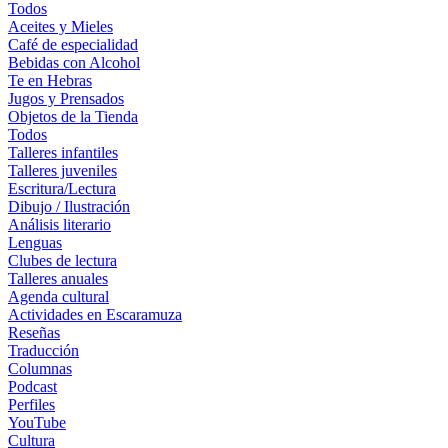
Todos
Aceites y Mieles
Café de especialidad
Bebidas con Alcohol
Te en Hebras
Jugos y Prensados
Objetos de la Tienda
Todos
Talleres infantiles
Talleres juveniles
Escritura/Lectura
Dibujo / Ilustración
Análisis literario
Lenguas
Clubes de lectura
Talleres anuales
Agenda cultural
Actividades en Escaramuza
Reseñas
Traducción
Columnas
Podcast
Perfiles
YouTube
Cultura