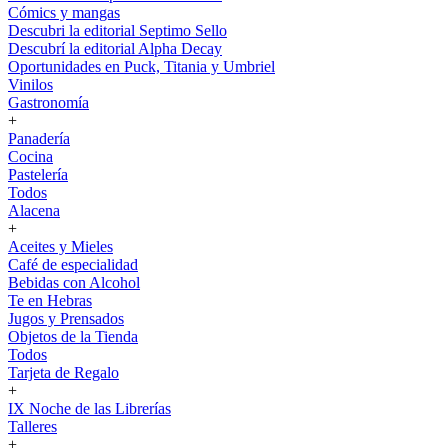
Cómics y mangas
Descubri la editorial Septimo Sello
Descubrí la editorial Alpha Decay
Oportunidades en Puck, Titania y Umbriel
Vinilos
Gastronomía
+
Panadería
Cocina
Pastelería
Todos
Alacena
+
Aceites y Mieles
Café de especialidad
Bebidas con Alcohol
Te en Hebras
Jugos y Prensados
Objetos de la Tienda
Todos
Tarjeta de Regalo
+
IX Noche de las Librerías
Talleres
+