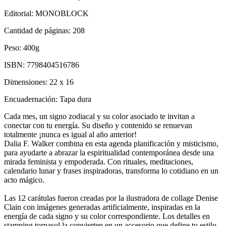
Editorial:
MONOBLOCK
Cantidad de páginas:
208
Peso:
400g
ISBN:
7798404516786
Dimensiones:
22 x 16
Encuadernación:
Tapa dura
Cada mes, un signo zodiacal y su color asociado te invitan a
conectar con tu energía. Su diseño y contenido se renuevan
totalmente ¡nunca es igual al año anterior!
Dalia F. Walker combina en esta agenda planificación y misticismo,
para ayudarte a abrazar la espiritualidad contemporánea desde una
mirada feminista y empoderada. Con rituales, meditaciones,
calendario lunar y frases inspiradoras, transforma lo cotidiano en un
acto mágico.
Las 12 carátulas fueron creadas por la ilustradora de collage Denise
Clain con imágenes generadas artificialmente, inspiradas en la
energía de cada signo y su color correspondiente. Los detalles en
stamping tornasol la convierten en un accesorio que define tu estilo