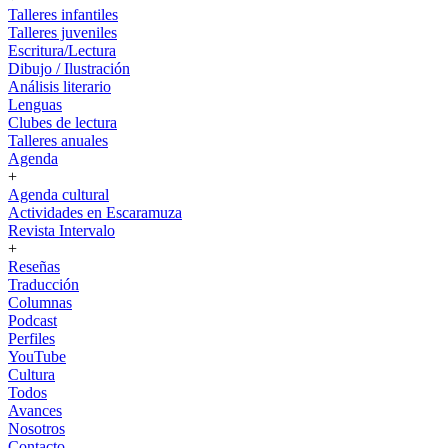
Talleres infantiles
Talleres juveniles
Escritura/Lectura
Dibujo / Ilustración
Análisis literario
Lenguas
Clubes de lectura
Talleres anuales
Agenda
+
Agenda cultural
Actividades en Escaramuza
Revista Intervalo
+
Reseñas
Traducción
Columnas
Podcast
Perfiles
YouTube
Cultura
Todos
Avances
Nosotros
Contacto