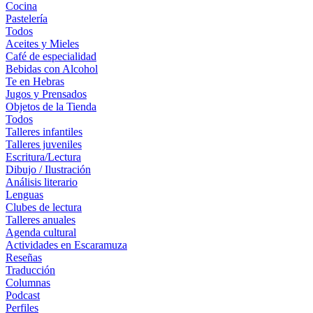
Cocina
Pastelería
Todos
Aceites y Mieles
Café de especialidad
Bebidas con Alcohol
Te en Hebras
Jugos y Prensados
Objetos de la Tienda
Todos
Talleres infantiles
Talleres juveniles
Escritura/Lectura
Dibujo / Ilustración
Análisis literario
Lenguas
Clubes de lectura
Talleres anuales
Agenda cultural
Actividades en Escaramuza
Reseñas
Traducción
Columnas
Podcast
Perfiles